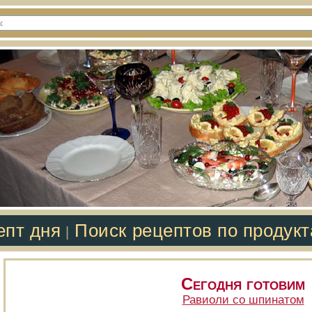
епт дня
Поиск рецептов по продук
|
Сегодня готовим
Равиоли со шпинатом