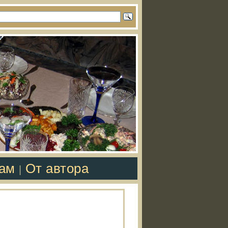
там
От автора
|