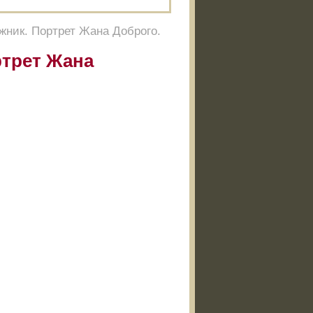
жник. Портрет Жана Доброго.
ртрет Жана