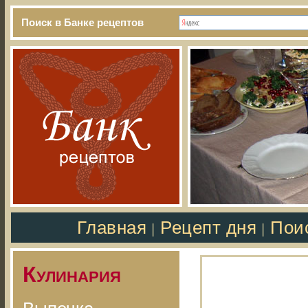
Поиск в Банке рецептов
Главная
Рецепт дня
Пои
|
|
Кулинария