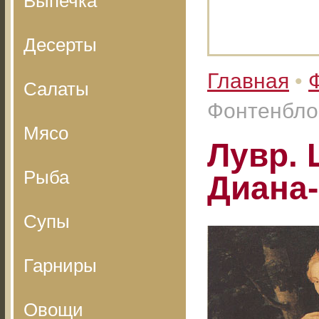
Выпечка
Десерты
Главная
•
Салаты
Фонтенбло
Мясо
Лувр. 
Рыба
Диана
Супы
Гарниры
Овощи