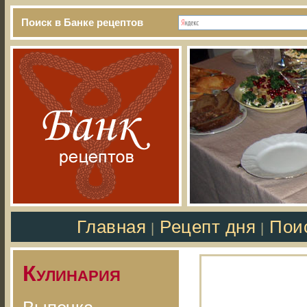
Поиск в Банке рецептов
Главная
Рецепт дня
Пои
|
|
Кулинария