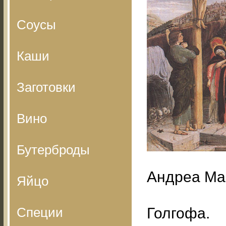
Соусы
Каши
Заготовки
Вино
Бутерброды
Андреа Ма
Яйцо
Специи
Голгофа.