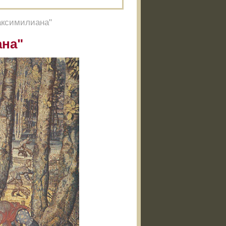
аксимилиана"
ана"