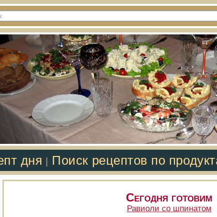
епт дня
Поиск рецептов по продук
|
Сегодня готовим
Равиоли со шпинатом