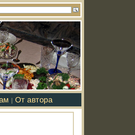
там
От автора
|