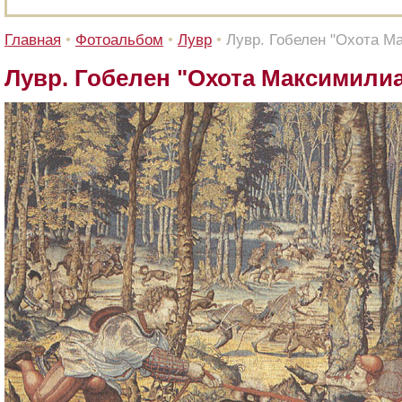
Главная
•
Фотоальбом
•
Лувр
•
Лувр. Гобелен "Охота М
Лувр. Гобелен "Охота Максимили