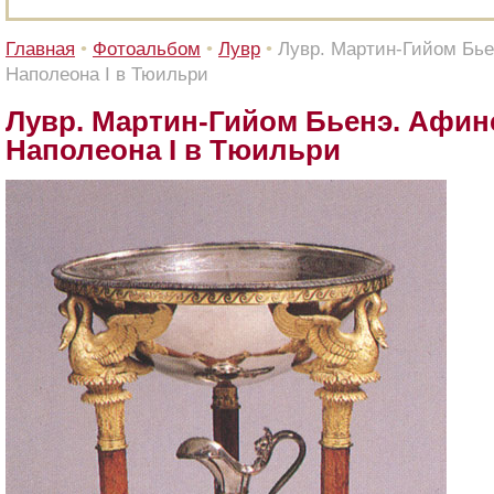
Главная
•
Фотоальбом
•
Лувр
•
Лувр. Мартин-Гийом Бье
Наполеона I в Тюильри
Лувр. Мартин-Гийом Бьенэ. Афин
Наполеона I в Тюильри