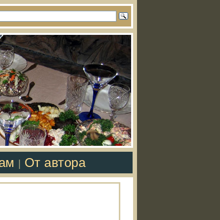
там
От автора
|