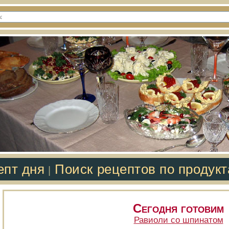
епт дня
Поиск рецептов по продук
|
Сегодня готовим
Равиоли со шпинатом