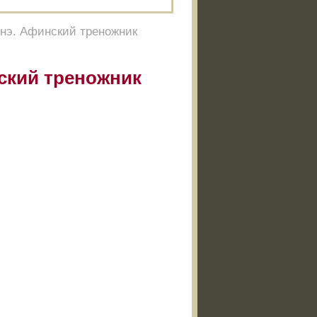
нэ. Афинский треножник
ский треножник