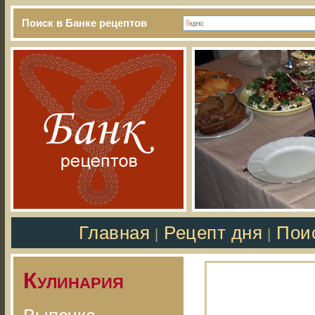
Поиск в Банке рецептов
Главная
Рецепт дня
Пои
|
|
Кулинария