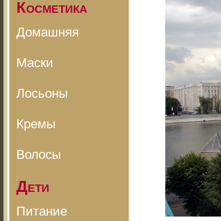
Косметика
Домашняя
Маски
Лосьоны
Кремы
Волосы
Дети
Питание