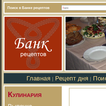
Поиск в Банке рецептов
Главная
Рецепт дня
Пои
|
|
Кулинария