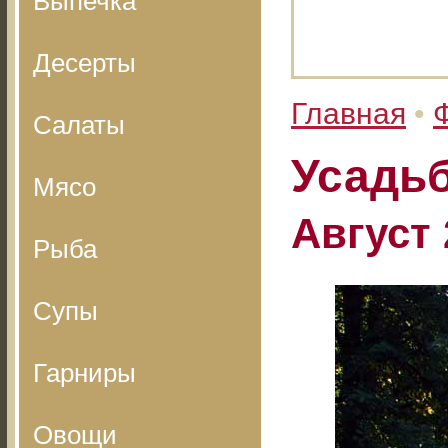
Выпечка
Десерты
Главная
•
Салаты
Усадь
Мясо
Август 
Рыба
Супы
Гарниры
Овощи