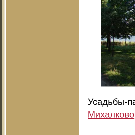
Усадьбы-па
Михалково