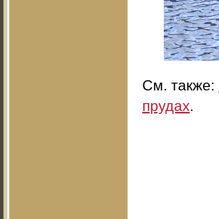
См. также:
прудах
.