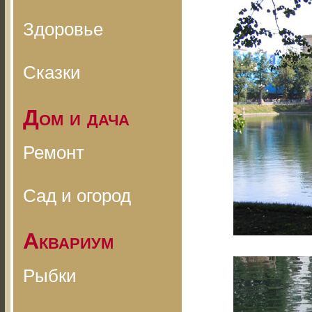
Здоровье
Сказки
Дом и дача
Ремонт
Сад и огород
Аквариум
Рыбки