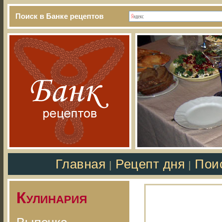
Поиск в Банке рецептов
Главная
Рецепт дня
Пои
|
|
Кулинария