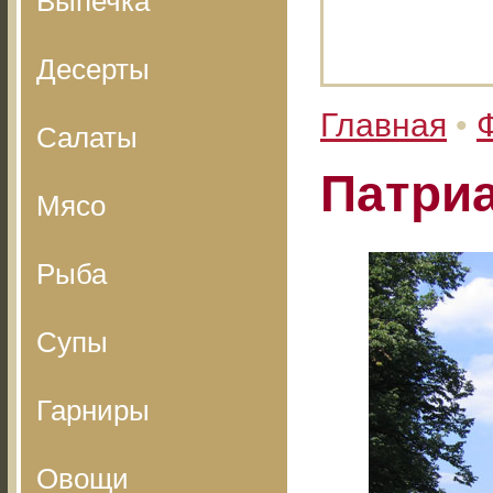
Выпечка
Десерты
Главная
•
Салаты
Патри
Мясо
Рыба
Супы
Гарниры
Овощи