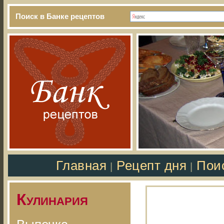
Поиск в Банке рецептов
Главная
Рецепт дня
Пои
|
|
Кулинария