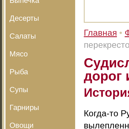
Выпечка
Десерты
Главная
•
Салаты
перекресто
Мясо
Судисл
Рыба
дорог 
Супы
Истори
Гарниры
Когда-то Р
вылепленн
Овощи