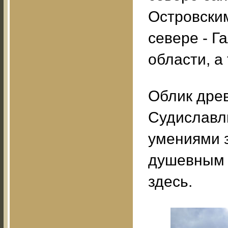
Островским
севере - Г
области, а
Облик древ
Судиславл
умениями з
душевным 
здесь.