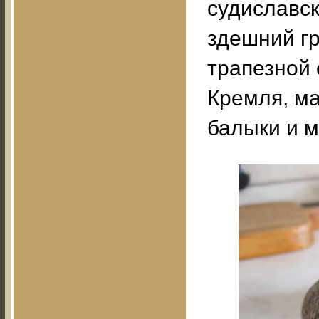
судиславск
здешний гр
трапезной 
Кремля, м
балыки и м