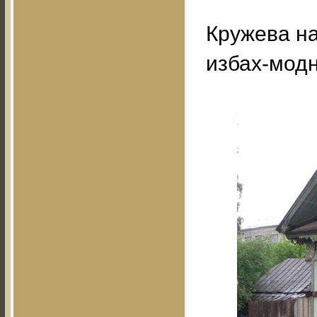
Кружева н
избах-модн