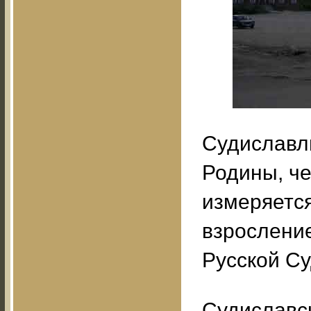
Судиславль
Родины, че
измеряется
взрослени
Русской С
Судиславск