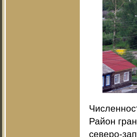
Численност
Район гран
северо-зап