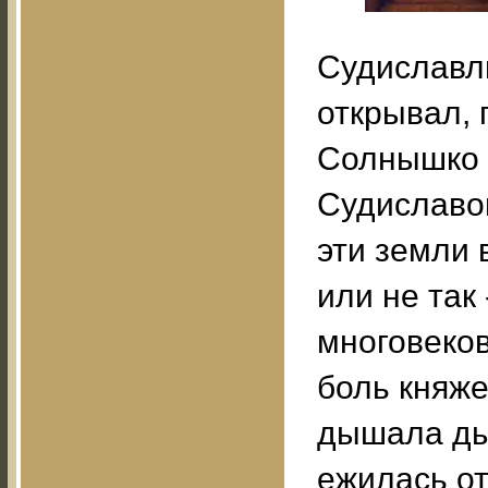
Судиславль
открывал,
Солнышко 
Судиславо
эти земли 
или не так
многовеков
боль княже
дышала ды
ежилась от