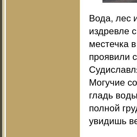
Вода, лес 
издревле 
местечка в
проявили 
Судиславля
Могучие с
гладь вoд
полной гру
увидишь ве