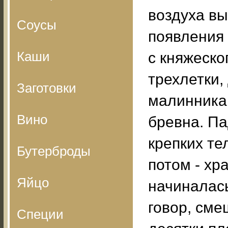
воздуха вы
Соусы
появления 
Каши
с княжеско
трехлетки
Заготовки
малинника
Вино
бревна. Па
крепких те
Бутерброды
потом - хра
Яйцо
начиналас
говор, сме
Специи