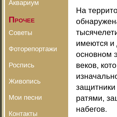
Аквариум
На террит
Прочее
обнаружена
тысячелети
Советы
имеются и 
Фоторепортажи
основном э
веков, кот
Роспись
изначально
Живопись
защитники
Мои песни
ратями, за
набегов.
Контакты