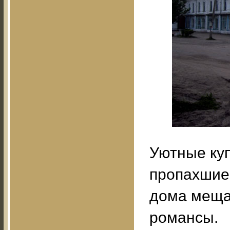
Уютные куп
пропахшие
дома мещан
романсы.