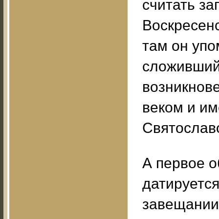
считать за
Воскресенс
там он упо
сложившийс
возникнове
веком и и
Святославо
А первое о
датируется
завещании 