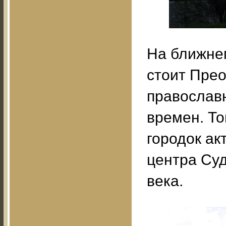
На ближне
стоит Пре
православ
времен. То
городок ак
центра Суд
века.