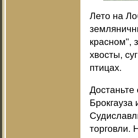
Лето на Ло
землянични
красном", 
хвосты, су
птицах.
Достаньте 
Брокгауза 
Судиславль
торговли. 