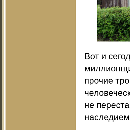
Вот и сего
миллионщик
прочие тро
человеческ
не перест
наследием