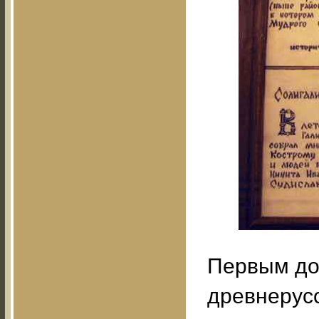
Первым до
древнерус