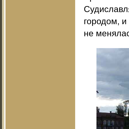
Судиславля
городом, и
не менялас