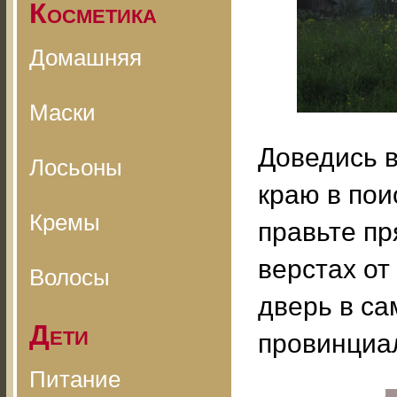
Косметика
Домашняя
Маски
Доведись 
Лосьоны
краю в пои
Кремы
правьте пр
верстах от
Волосы
дверь в с
Дети
провинциа
Питание