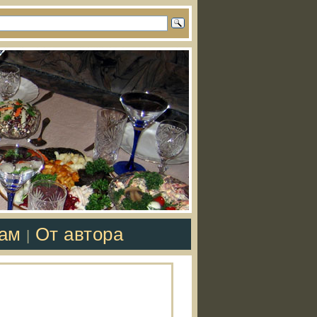
там
От автора
|