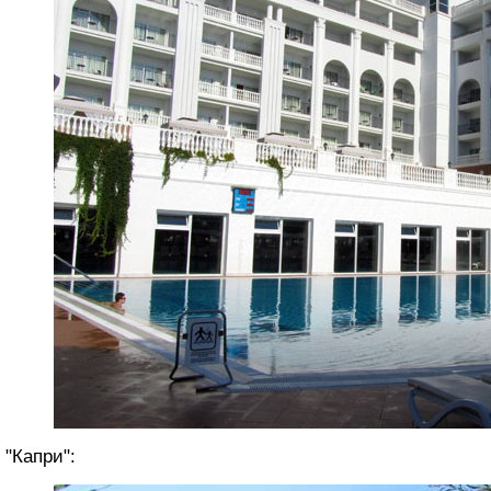
"Капри":