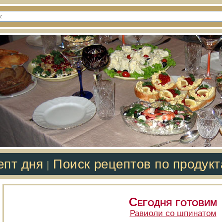
епт дня
Поиск рецептов по продук
|
Сегодня готовим
Равиоли со шпинатом