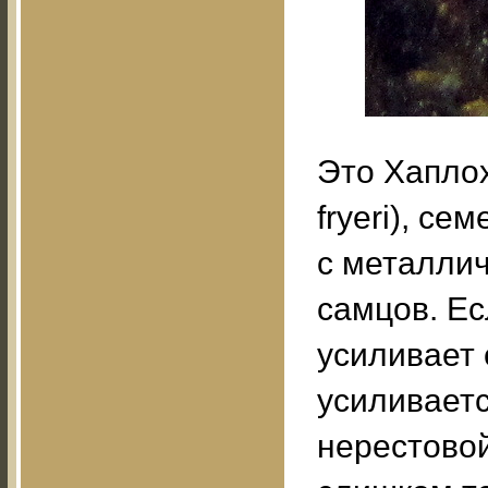
Это Хапло
fryeri), с
с металлич
самцов. Ес
усиливает 
усиливаетс
нерестовой