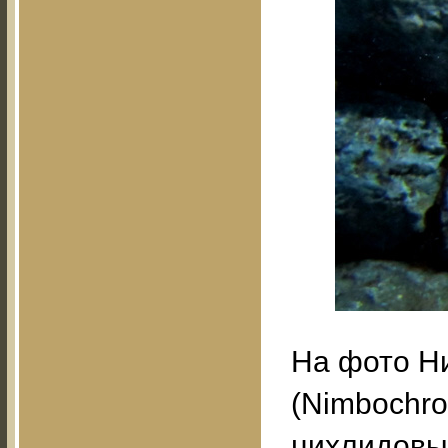
На фото Н
(Nimbochro
цихлидовы