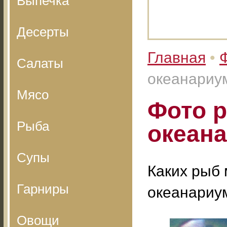
Выпечка
Десерты
Главная
•
Салаты
океанариу
Мясо
Фото р
Рыба
океан
Супы
Каких рыб 
Гарниры
океанариу
Овощи