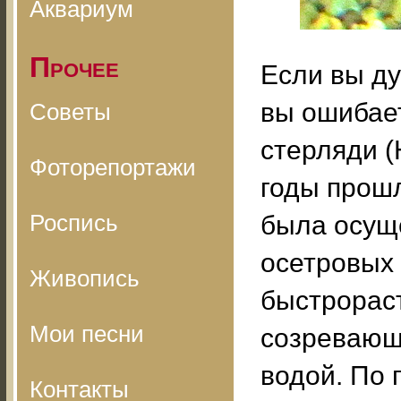
Аквариум
Прочее
Если вы ду
вы ошибает
Советы
стерляди (H
Фоторепортажи
годы прош
Роспись
была осущ
осетровых 
Живопись
быстрорас
Мои песни
созревающ
водой. По
Контакты