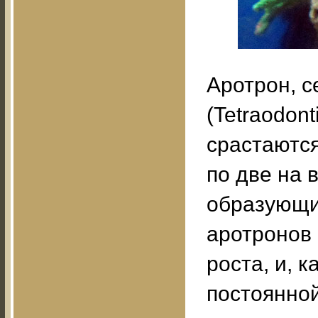
Аротрон, 
(Tetraodon
срастаютс
по две на 
образующи
аротронов 
роста, и, 
постоянной