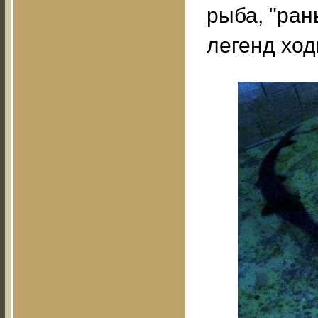
рыба, "ран
легенд ход