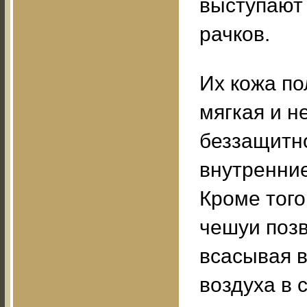
выступают
рачков.
Их кожа п
мягкая и н
беззащитно
внутренние
Кроме того
чешуи позв
всасывая в
воздуха в 