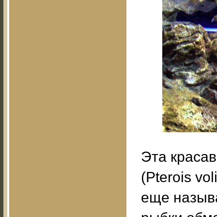
Эта красав
(Pterois vo
еще назыв