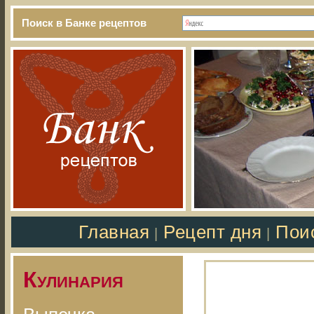
Поиск в Банке рецептов
Главная
Рецепт дня
Пои
|
|
Кулинария