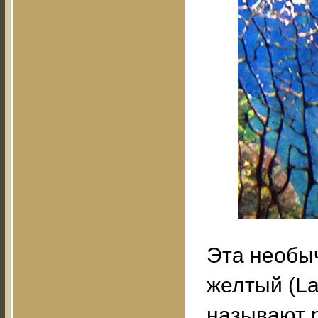
Эта необыч
желтый (Lac
называют р