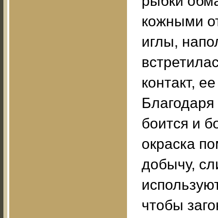
рыбки обм
кожными о
иглы, напо
встретилас
контакт, е
Благодаря 
боится и б
окраска п
добычу, сл
используют
чтобы заго