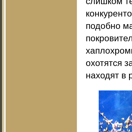
слишком т
конкуренто
подобно м
покровител
хаплохром
охотятся з
находят в 