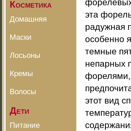
форелевых 
Косметика
эта форель
Домашняя
радужная п
Маски
особенно я
темные пят
Лосьоны
непарных п
Кремы
форелями, 
предпочит
Волосы
этот вид с
Дети
температу
содержани
Питание