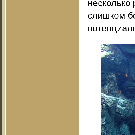
несколько 
слишком бо
потенциал