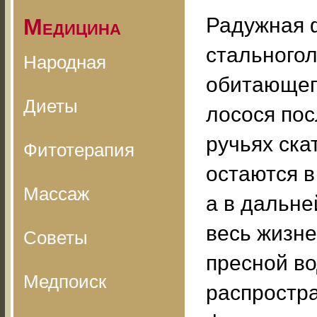
Радужная 
Медицина
стальногол
Народная
обитающег
Диеты
лосося пос
ручьях ска
Фитотерапия
остаются в
Массаж
а в дальн
весь жизне
Советы
пресной во
Медпоиск
распростра