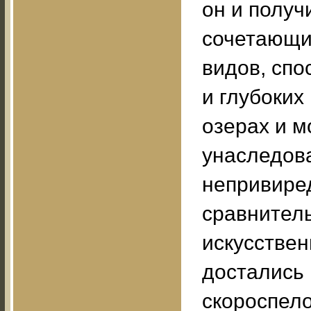
он и получ
сочетающи
видов, спо
и глубоких
озерах и м
унаследов
непривиред
сравнитель
искусствен
достались
скороспело