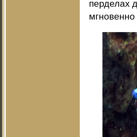
перделах д
мгновенно 