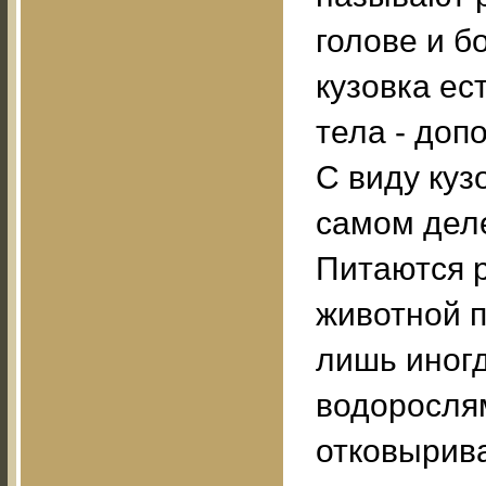
голове и б
кузовка ес
тела - доп
С виду куз
самом деле
Питаются 
животной 
лишь иног
водорослям
отковырива