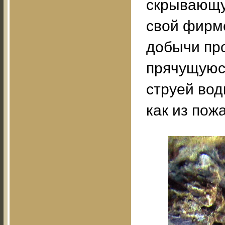
скрывающую
свой фирм
добычи про
прячущуюся
струей вод
как из пож