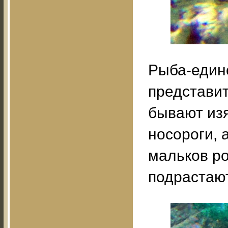
Рыба-едино
представи
бывают из
носороги, 
мальков ро
подрастают