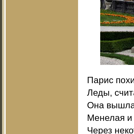
Парис похи
Леды, счи
Она вышла 
Менелая и 
Через неко