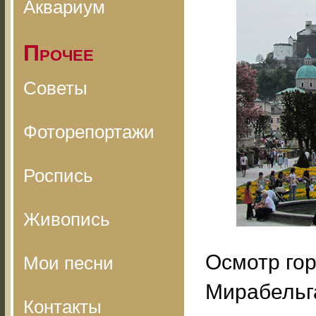
Аквариум
Прочее
Советы
Фоторепортажи
Роспись
Живопись
Осмотр гор
Мои песни
Мирабельга
Контакты