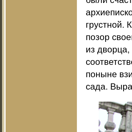
архиеписко
грустной.
позор сво
из дворца,
соответств
поныне взи
сада. Выра