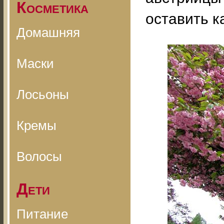
Косметика
оставить к
Домашняя
Маски
Лосьоны
Кремы
Волосы
Дети
Питание