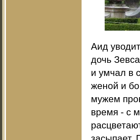
Аид уводи
дочь Зевса
и умчал в 
женой и бо
мужем пров
время - с 
расцветают
засыпает.