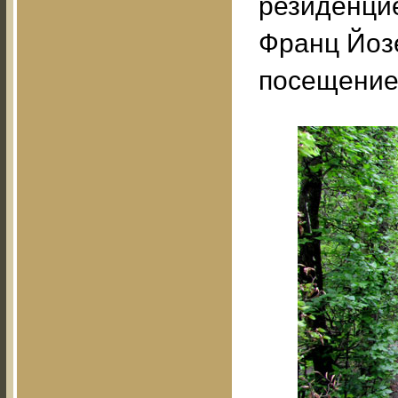
резиденцие
Франц Йоз
посещение