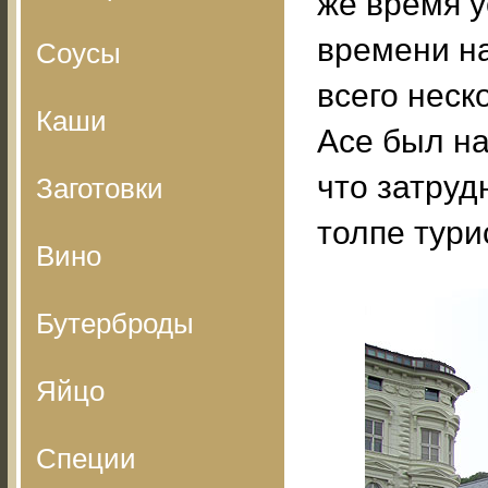
же время у
времени на
Соусы
всего неск
Каши
Асе был н
что затруд
Заготовки
толпе тури
Вино
Бутерброды
Яйцо
Специи