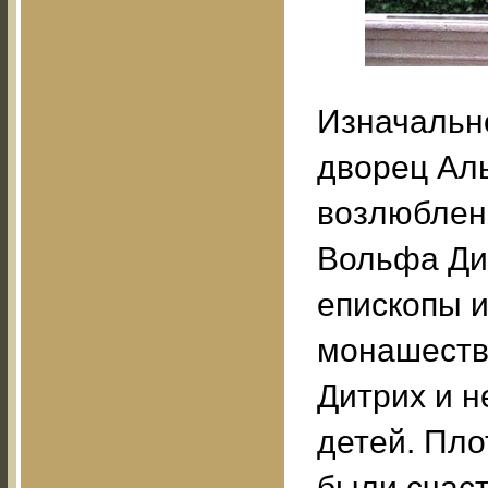
Изначальн
дворец Аль
возлюблен
Вольфа Ди
епископы и
монашеств
Дитрих и н
детей. Пло
были счаст