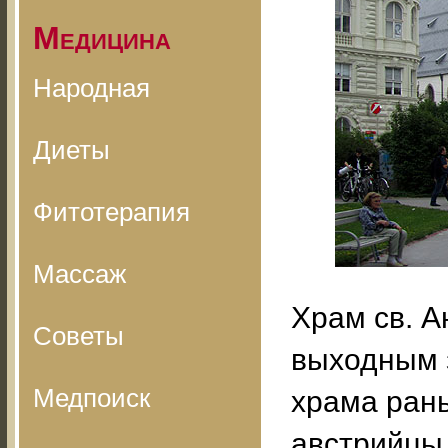
Медицина
Народная
Диеты
Фитотерапия
Массаж
Храм св. Ан
Советы
выходным 
Медпоиск
храма ран
австрийцы 