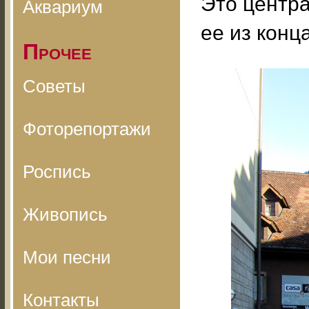
Это центр
Аквариум
ее из конц
Прочее
Советы
Фоторепортажи
Роспись
Живопись
Мои песни
Контакты