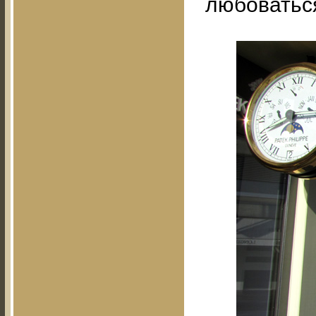
любоватьс