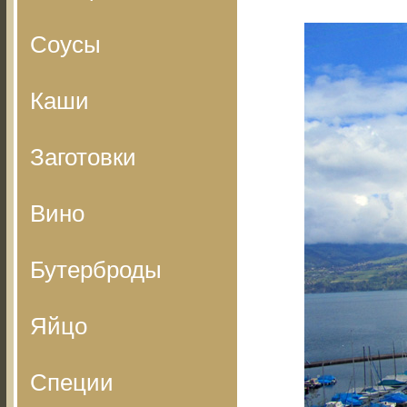
Соусы
Каши
Заготовки
Вино
Бутерброды
Яйцо
Специи