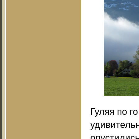
Гуляя по г
удивительн
опустились