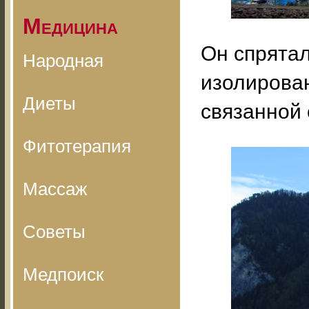
Медицина
Он спрятал
Народная
изолирова
Диеты
связанной
Фитотерапия
Массаж
Советы
Медпоиск