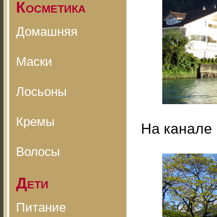
Косметика
Домашняя
Маски
Лосьоны
Кремы
На канале 
Волосы
Дети
Питание