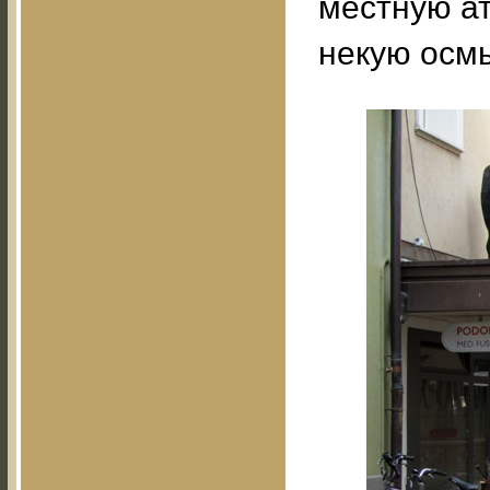
местную а
некую осм