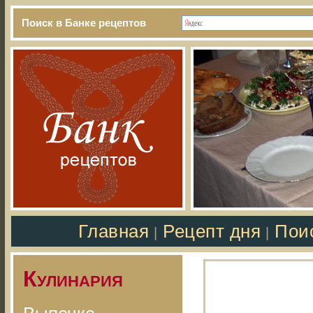
Поиск в Банке рецептов
Главная
Рецепт дня
Пои
|
|
Кулинария