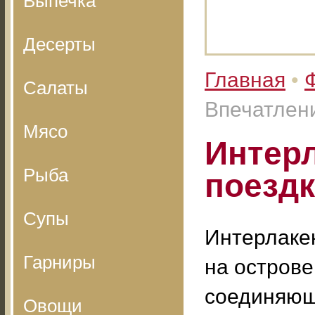
Выпечка
Десерты
Главная
•
Салаты
Впечатлени
Мясо
Интерл
Рыба
поездк
Супы
Интерлакен
Гарниры
на острове
соединяющ
Овощи