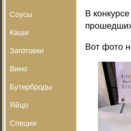
В конкурсе
Соусы
прошедших
Каши
Вот фото н
Заготовки
Вино
Бутерброды
Яйцо
Специи