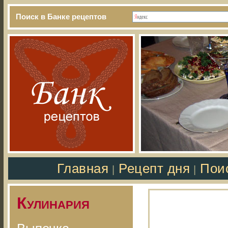
Поиск в Банке рецептов
Главная
Рецепт дня
Пои
|
|
Кулинария