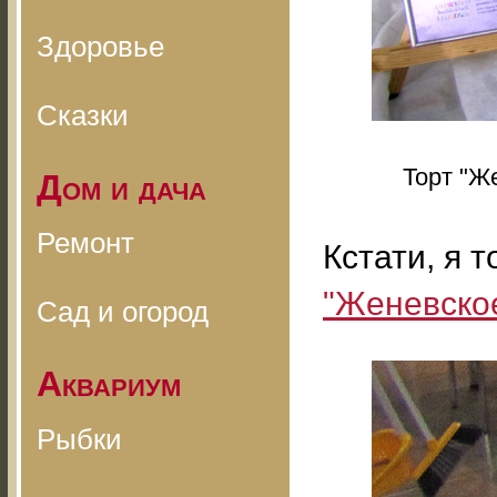
Здоровье
Сказки
Торт "Ж
Дом и дача
Ремонт
Кстати, я 
"Женевско
Сад и огород
Аквариум
Рыбки