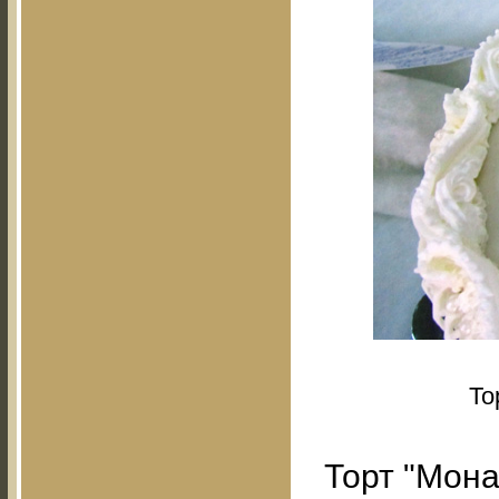
То
Торт "Мона