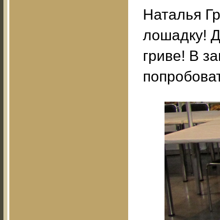
Наталья Г
лошадку! Д
гриве! В з
попробоват