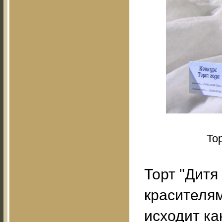
То
Торт "Дитя
красителям
исходит ка