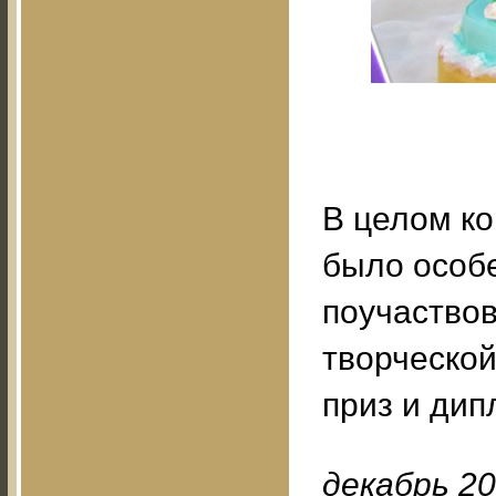
В целом к
было особе
поучаствов
творческой
приз и дип
декабрь 20