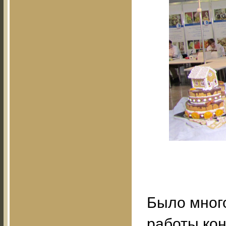
Было мног
работы кон