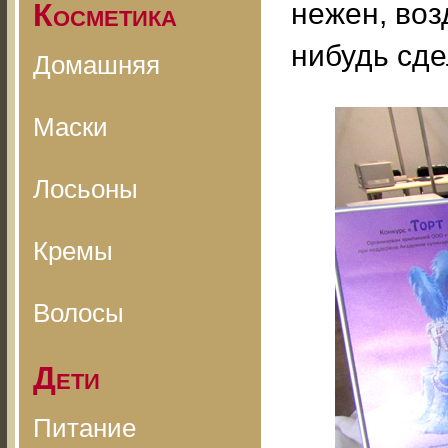
Косметика
нежен, воз
нибудь сде
Домашняя
Маски
Лосьоны
Кремы
Волосы
Дети
Питание