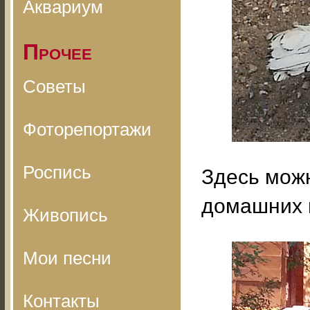
Аквариум
Прочее
Советы
Фоторепортажи
Роспись
Здесь мож
домашних и
Живопись
Мои песни
Контакты