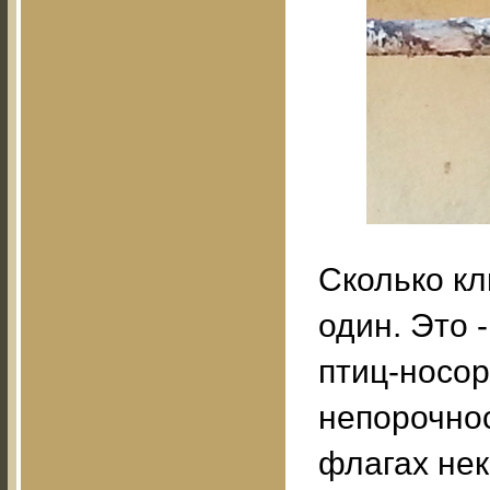
Сколько кл
один. Это 
птиц-носор
непорочнос
флагах нек