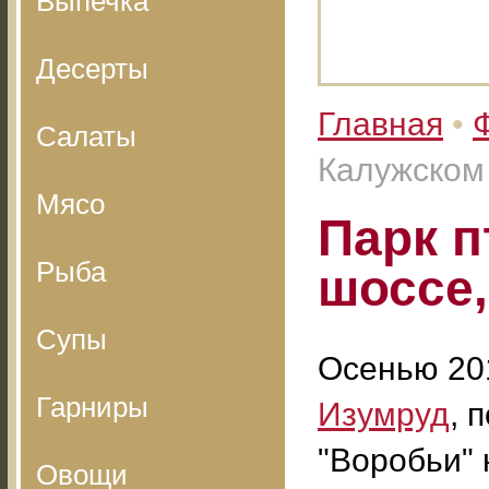
Выпечка
Десерты
Главная
•
Салаты
Калужском 
Мясо
Парк п
Рыба
шоссе,
Супы
Осенью 201
Гарниры
Изумруд
, 
"Воробьи" 
Овощи