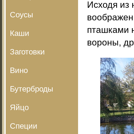
Исходя из 
Соусы
воображени
пташками н
Каши
вороны, др
Заготовки
Вино
Бутерброды
Яйцо
Специи