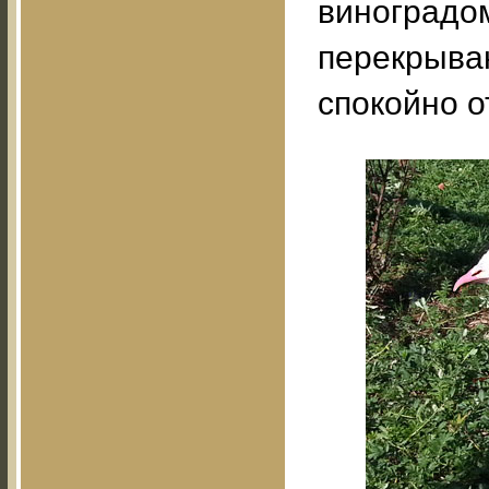
виноградом
перекрыва
спокойно о