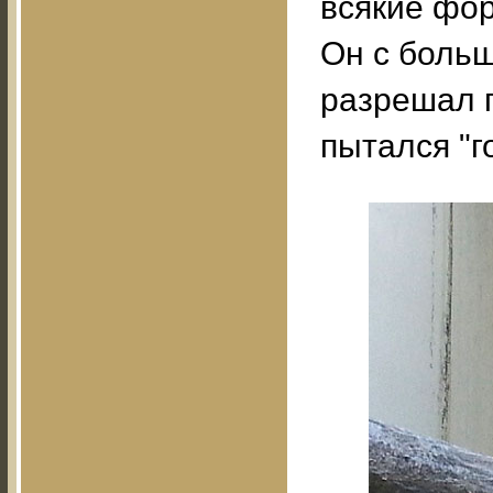
всякие фор
Он с больш
разрешал п
пытался "г