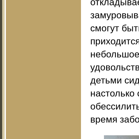
откладывае
замуровыва
смогут бы
приходится
небольшое 
удовольств
детьми сид
настолько 
обессилить
время забо