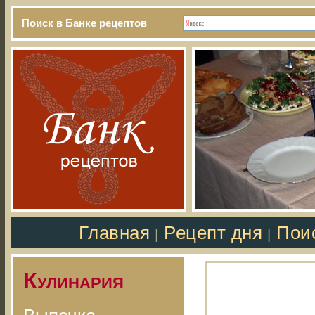
Поиск в Банке рецептов
Главная
Рецепт дня
Пои
|
|
Кулинария