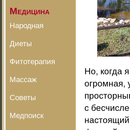
Медицина
Народная
Диеты
Фитотерапия
Но, когда я
Массаж
огромная, 
просторны
Советы
с бесчисле
Медпоиск
настоящий 