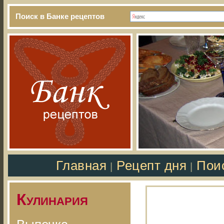
Поиск в Банке рецептов
Главная
Рецепт дня
Пои
|
|
Кулинария