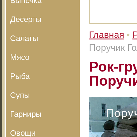
Выпечка
Десерты
Главная
•
Салаты
Поручик Г
Мясо
Рок-гр
Рыба
Поруч
Супы
Гарниры
Овощи