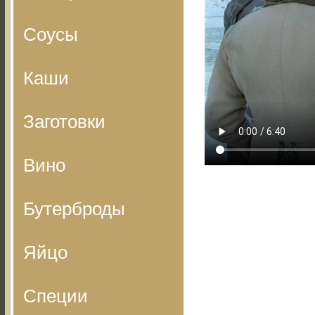
Соусы
Каши
Заготовки
Вино
Бутерброды
Яйцо
Специи