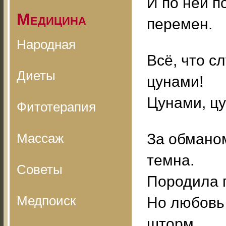
И по ней п
Медицина
перемен.
Народная
Всё, что с
Диеты
цунами!
Цунами, цу
Фитотерапия
Массаж
За обманом
темна.
Советы
Породила г
Медпоиск
Но любовь 
шторм.