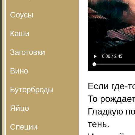
Соусы
Каши
Заготовки
Вино
Если где-т
Бутерброды
То рождает
Яйцо
Гладкую п
тень.
Специи