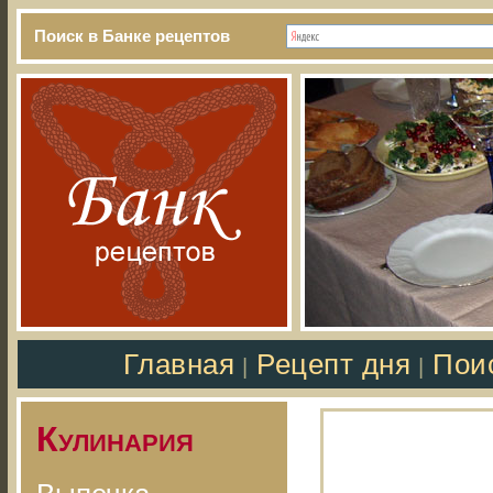
Поиск в Банке рецептов
Главная
Рецепт дня
Пои
|
|
Кулинария