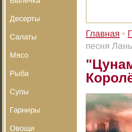
Выпечка
Десерты
Главная
•
Салаты
песня Лан
Мясо
"Цунам
Рыба
Корол
Супы
Гарниры
Овощи