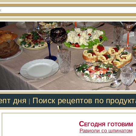
епт дня
Поиск рецептов по продук
|
Сегодня готовим
Равиоли со шпинатом