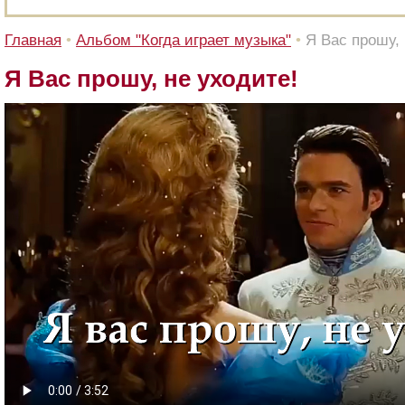
Главная
•
Альбом "Когда играет музыка"
•
Я Вас прошу, 
Я Вас прошу, не уходите!