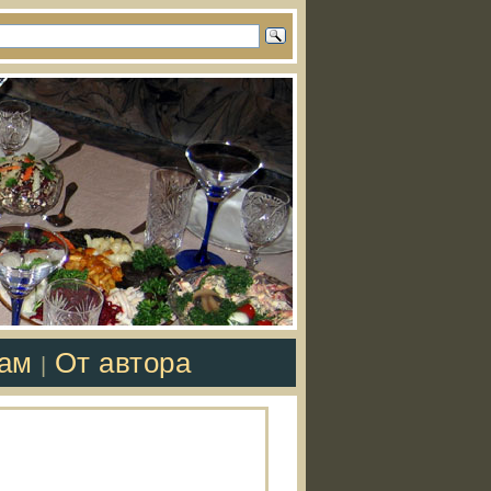
там
От автора
|