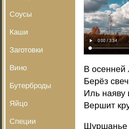
Соусы
Каши
Заготовки
Вино
В осенней
Берёз све
Бутерброды
Иль наяву 
Яйцо
Вершит кр
Специи
Шуршанье 