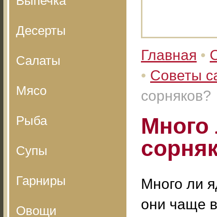
Выпечка
Десерты
Главная
•
Салаты
•
Советы с
Мясо
сорняков?
Рыба
Много
сорня
Супы
Гарниры
Много ли я
они чаще 
Овощи