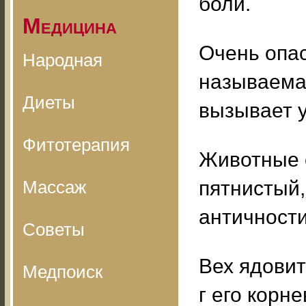
боли.
Медицина
Очень опас
Народная
называемая
Диеты
вызывает у
Фитотерапия
Животные о
Массаж
пятнистый,
античности
Советы
Вех ядовит
Медпоиск
г его корн