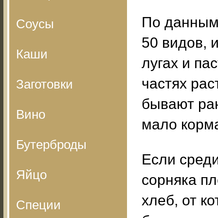
По данным 
Соусы
50 видов, 
Каши
лугах и па
частях рас
Заготовки
бывают ран
Вино
мало корм
Бутерброды
Если сред
Яйцо
сорняка пл
хлеб, от к
Специи