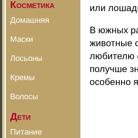
Косметика
или лошади
Домашняя
В южных р
Маски
животные 
любителю с
Лосьоны
получше зн
Кремы
особенно 
Волосы
Дети
Питание