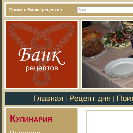
Поиск в Банке рецептов
Главная
Рецепт дня
Пои
|
|
Кулинария