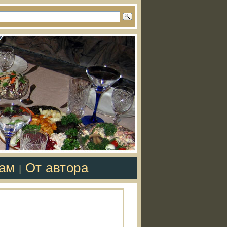
там
От автора
|