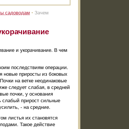
ты садоводам
•
Зачем
укорачивание
ивание и укорачивание. В чем
воим последствиям операции.
я новые приросты из боковых
 Почки на ветке неодинаковые
ниже следует слабая, в средней
вые почки, у основания
ь слабый прирост сильные
силить, - на средние.
том листья их становятся
плодами. Такое действие