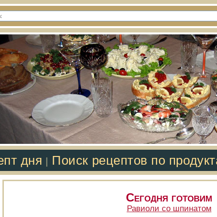
епт дня
Поиск рецептов по продук
|
Сегодня готовим
Равиоли со шпинатом