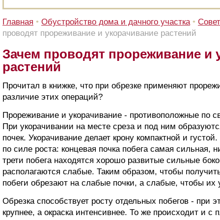
Главная
•
Обустройство дома и дачного участка
•
Сове
проводят прореживание и укорачивание растений
Зачем проводят прореживание и 
растений
Прочитал в книжке, что при обрезке применяют прореж
различие этих операций?
Прореживание и укорачивание - противоположные по с
При укорачивании на месте среза и под ним образуютс
почек. Укорачивание делает крону компактной и густой.
по силе роста: концевая почка побега самая сильная, 
трети побега находятся хорошо развитые сильные боко
располагаются слабые. Таким образом, чтобы получит
побеги обрезают на слабые почки, а слабые, чтобы их у
Обрезка способствует росту отдельных побегов - при э
крупнее, а окраска интенсивнее. То же происходит и с 