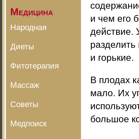
содержание
Медицина
и чем его 
Народная
действие.
разделить 
Диеты
и горькие.
Фитотерапия
В плодах к
Массаж
мало. Их у
Советы
используют
большое ко
Медпоиск