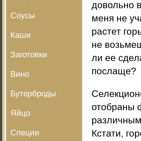
довольно в
Соусы
меня не уч
растет горь
Каши
не возьме
Заготовки
ли ее сдел
послаще?
Вино
Селекцион
Бутерброды
отобраны 
Яйцо
различным
Специи
Кстати, го