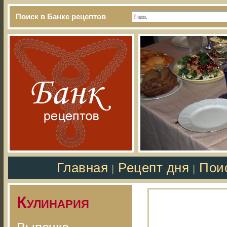
Поиск в Банке рецептов
Главная
Рецепт дня
Пои
|
|
Кулинария