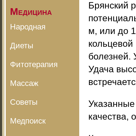
Брянский р
Медицина
потенциаль
Народная
м, или до 1
кольцевой
Диеты
болезней. 
Фитотерапия
Удача высо
встречаетс
Массаж
Советы
Указанные
качества, 
Медпоиск