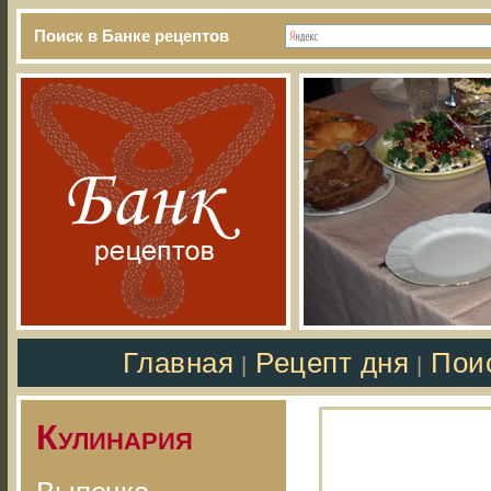
Поиск в Банке рецептов
Главная
Рецепт дня
Пои
|
|
Кулинария