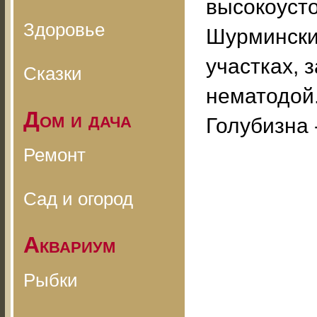
высокоусто
Здоровье
Шурмински
участках,
Сказки
нематодой.
Дом и дача
Голубизна 
Ремонт
Сад и огород
Аквариум
Рыбки