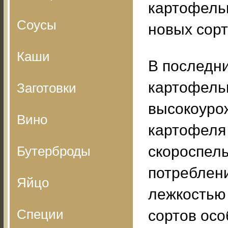
картофельн
Соусы
новых сорт
Каши
В последн
картофель
Заготовки
высокоуро
Вино
картофеля 
скороспелы
Бутерброды
потреблен
Яйцо
лежкостью 
Специи
сортов осо