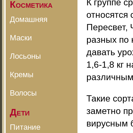
К группе 
Косметика
относятся 
Домашняя
Пересвет, 
Маски
разных по
давать урож
Лосьоны
1,6-1,8 кг
Кремы
различным
Волосы
Такие сорт
заметно пр
Дети
вирусным 
Питание