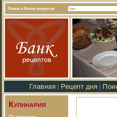
Поиск в Банке рецептов
Главная
Рецепт дня
Пои
|
|
Кулинария