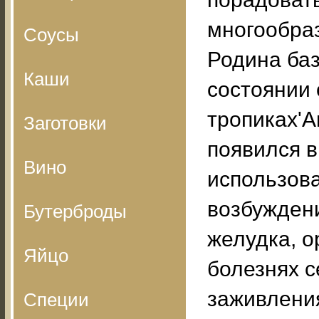
многообраз
Соусы
Родина ба
Каши
состоянии 
тропиках'А
Заготовки
появился в
Вино
использова
возбуждени
Бутерброды
желудка, о
Яйцо
болезнях с
заживления
Специи