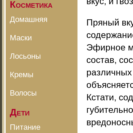
вкус, и гв
Косметика
Домашняя
Пряный вку
содержание
Маски
Эфирное м
Лосьоны
состав, со
различных 
Кремы
объясняетс
Волосы
Кстати, с
губительно
Дети
вредоносн
Питание