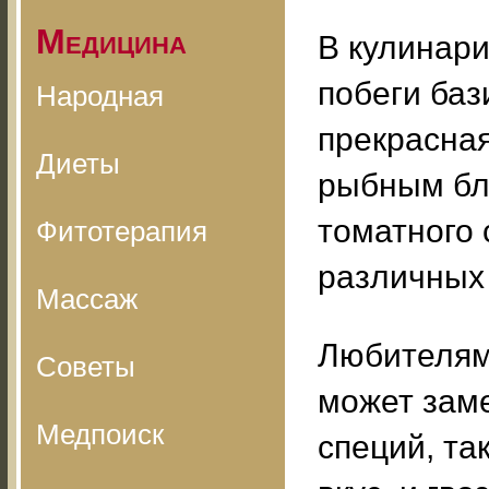
Медицина
В кулинари
побеги баз
Народная
прекрасная
Диеты
рыбным бл
томатного 
Фитотерапия
различных 
Массаж
Любителям
Советы
может зам
Медпоиск
специй, та