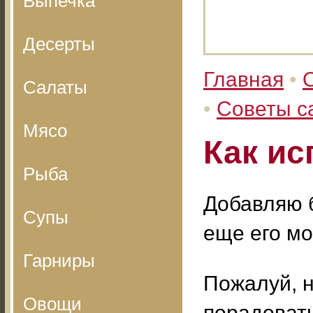
Выпечка
Десерты
Главная
•
Салаты
•
Советы с
Мясо
Как ис
Рыба
Добавляю б
Супы
еще его м
Гарниры
Пожалуй, н
Овощи
порадоват