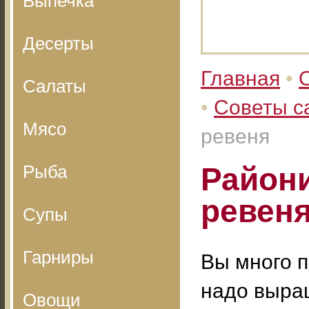
Выпечка
Десерты
Главная
•
Салаты
•
Советы с
Мясо
ревеня
Рыба
Район
ревен
Супы
Гарниры
Вы много п
надо выра
Овощи