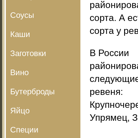
райониров
Соусы
сорта. А ес
сорта у ре
Каши
В России
Заготовки
райониров
Вино
следующие
ревеня:
Бутерброды
Крупночере
Яйцо
Упрямец, З
Специи