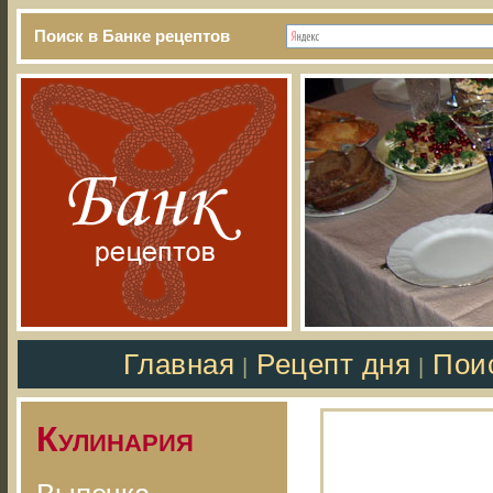
Поиск в Банке рецептов
Главная
Рецепт дня
Пои
|
|
Кулинария