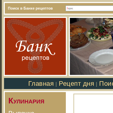
Поиск в Банке рецептов
Главная
Рецепт дня
Пои
|
|
Кулинария