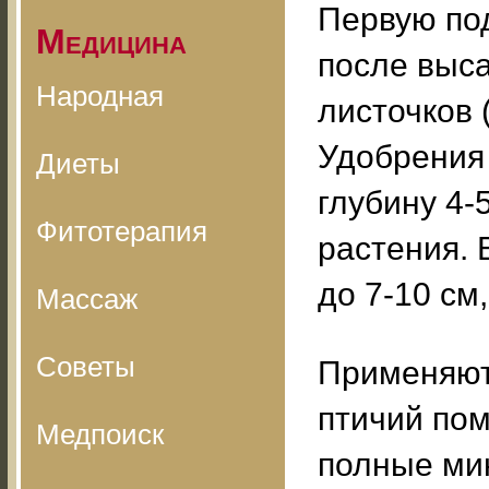
Первую под
Медицина
после выса
Народная
листочков 
Удобрения 
Диеты
глубину 4-
Фитотерапия
растения. 
до 7-10 см,
Массаж
Советы
Применяют 
птичий пом
Медпоиск
полные мин