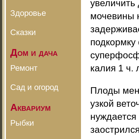
увеличить 
Здоровье
мочевины н
задерживае
Сказки
подкормку 
Дом и дача
суперфосфа
калия 1 ч.
Ремонт
Сад и огород
Плоды меня
узкой вето
Аквариум
нуждается 
Рыбки
заострился