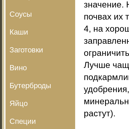
значение.
Соусы
почвах их 
4, на хоро
Каши
заправлен
Заготовки
ограничить
Лучше ча
Вино
подкармли
Бутерброды
удобрения,
минерально
Яйцо
растут).
Специи