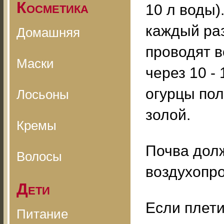
Косметика
10 л воды)
каждый раз
Домашняя
проводят в
Маски
через 10 -
огурцы по
Лосьоны
золой.
Кремы
Почва долж
Волосы
воздухопр
Дети
Если плети
Питание