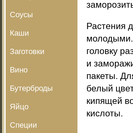
заморозит
Соусы
Растения д
Каши
молодыми.
головку ра
Заготовки
и заморажи
Вино
пакеты. Дл
белый цвет
Бутерброды
кипящей во
Яйцо
кислоты.
Специи