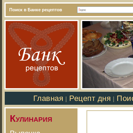
Поиск в Банке рецептов
Главная
Рецепт дня
Пои
|
|
Кулинария