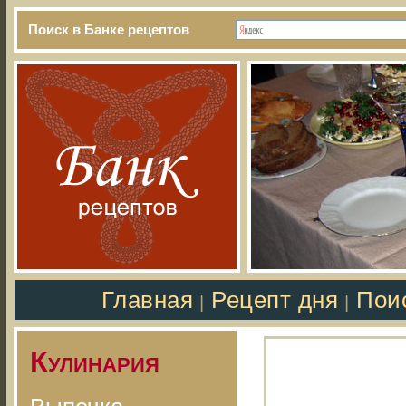
Поиск в Банке рецептов
Главная
Рецепт дня
Пои
|
|
Кулинария