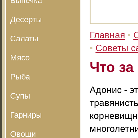
Выпечка
Десерты
Главная
•
Салаты
•
Советы с
Мясо
Что за
Рыба
Адонис - э
Супы
травянист
Гарниры
корневищ
многолетни
Овощи