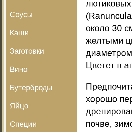
лютиковых
Соусы
(Ranuncula
около 30 с
Каши
желтыми ц
Заготовки
диаметром 
Цветет в а
Вино
Предпочит
Бутерброды
хорошо пер
Яйцо
дренирова
почве, зим
Специи