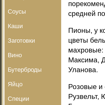
порекомен
Соусы
средней п
Каши
Пионы, у к
цветы бел
Заготовки
махровые:
Вино
Максима, Д
Уланова.
Бутерброды
Яйцо
Розовые и 
Рузвельт,
Специи