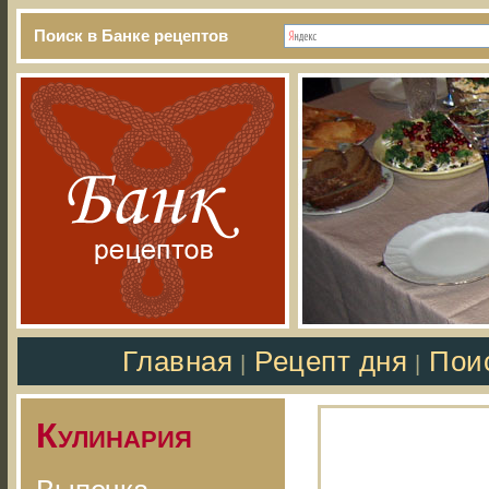
Поиск в Банке рецептов
Главная
Рецепт дня
Пои
|
|
Кулинария