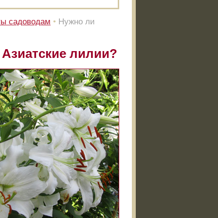
ты садоводам
•
Нужно ли
 Азиатские лилии?