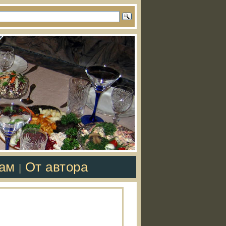
там
От автора
|