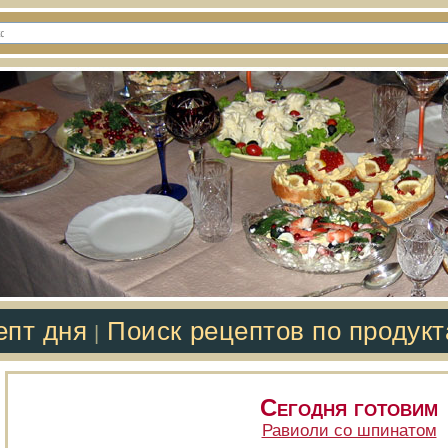
епт дня
Поиск рецептов по продук
|
Сегодня готовим
Равиоли со шпинатом