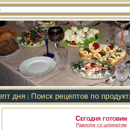
епт дня
Поиск рецептов по продук
|
Сегодня готовим
Равиоли со шпинатом