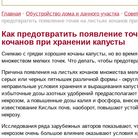
Главная
•
Обустройство дома и дачного участка
•
Сове
предотвратить появление точек на листьях кочанов пр
Как предотвратить появление точ
кочанов при хранении капусты
Снимаю с грядки хорошие кочаны капусты, но во время
множеством мелких точек. Что делать, чтобы предотвр
Причина появления на листьях кочанов множества мелк
серых или черных пятнышек различной формы - округло
неправильные условия хранения и выращивания капуст
избыточные дозы азотных удобрений предрасполагают
некрозом, а повышенные дозы калия и фосфора, внесе
известкование Кислых почв, наоборот, повышают устой
некрозу.
Исследования ряда зарубежных авторов показывают, ч
некрозом очень большое влияние оказывают условия х