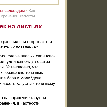
ты садоводам
•
Как
и хранении капусты
ек на листьях
 хранения они покрываются
атить их появление?
их, слегка впалых свинцово-
й, удлиненной, угловатой -
ы. Установлено, что
 к поражению точечным
ние бора и молибдена,
чивость капусты к точечному
то на поражение капусты
ранения, в частности