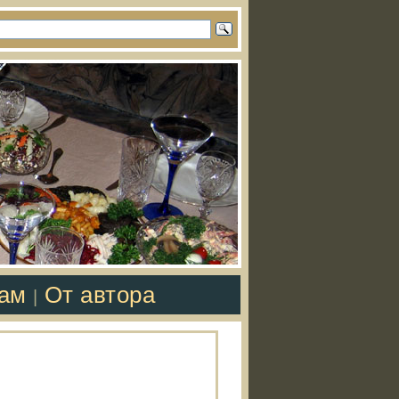
там
От автора
|