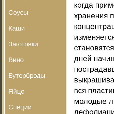
когда прим
Соусы
хранения 
концентрац
Каши
изменяется
Заготовки
становятся
дней начин
Вино
пострадав
Бутерброды
выкрашива
вся пласт
Яйцо
молодые ли
Специи
дефолиация