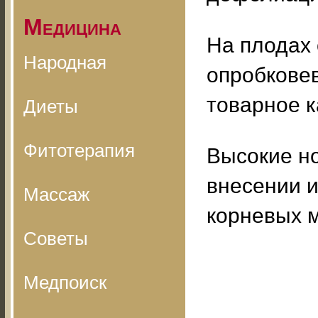
Медицина
На плодах 
Народная
опробковев
товарное к
Диеты
Фитотерапия
Высокие н
внесении и
Массаж
корневых м
Советы
Медпоиск