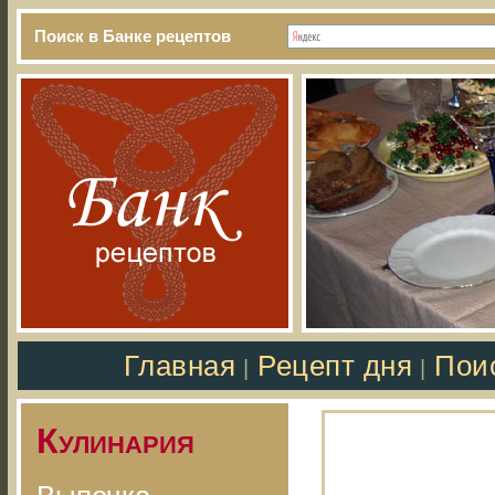
Поиск в Банке рецептов
Главная
Рецепт дня
Пои
|
|
Кулинария