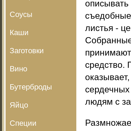
описывать 
Соусы
съедобные.
листья - ц
Каши
Собранные 
Заготовки
принимают
средство.
Вино
оказывает,
Бутерброды
сердечных 
людям с з
Яйцо
Размножае
Специи