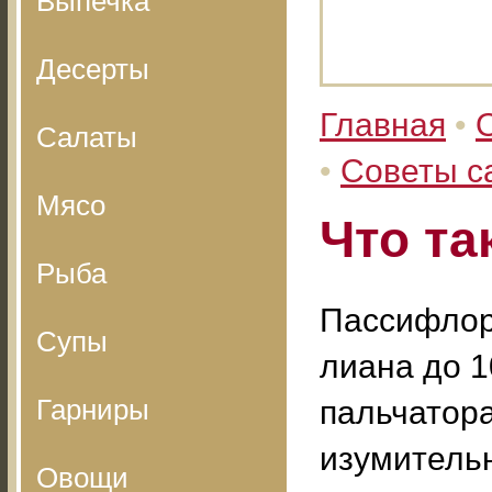
Выпечка
Десерты
Главная
•
Салаты
•
Советы с
Мясо
Что та
Рыба
Пассифлора
Супы
лиана до 1
Гарниры
пальчатор
изумительн
Овощи