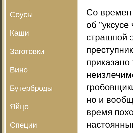
Со времен
Соусы
об "уксусе
Каши
страшной э
преступни
Заготовки
приказано
Вино
неизлечим
гробовщики
Бутерброды
но и вообщ
Яйцо
время пох
настоянным
Специи