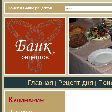
Поиск в Банке рецептов
Главная
Рецепт дня
Пои
|
|
Кулинария