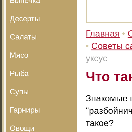
Выпечка
Десерты
Главная
•
Салаты
•
Советы с
Мясо
уксус
Рыба
Что та
Супы
Знакомые 
Гарниры
"разбойнич
такое?
Овощи