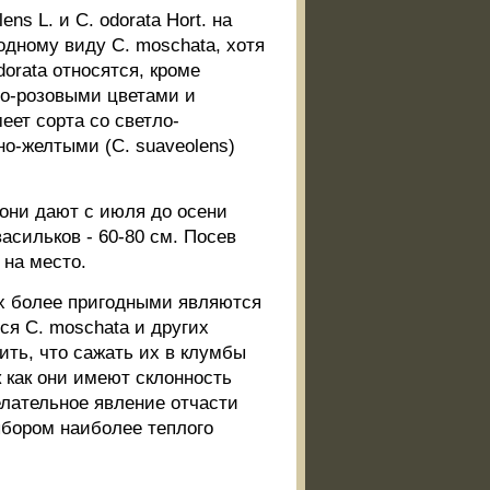
s L. и С. odorata Hort. на
дному виду С. moschata, хотя
orata относятся, кроме
то-розовыми цветами и
ет сорта со светло-
но-желтыми (С. suaveolens)
 они дают с июля до осени
асильков - 60-80 см. Посев
 на место.
их более пригодными являются
тся С. moschata и других
ить, что сажать их в клумбы
 как они имеют склонность
елательное явление отчасти
ыбором наиболее теплого