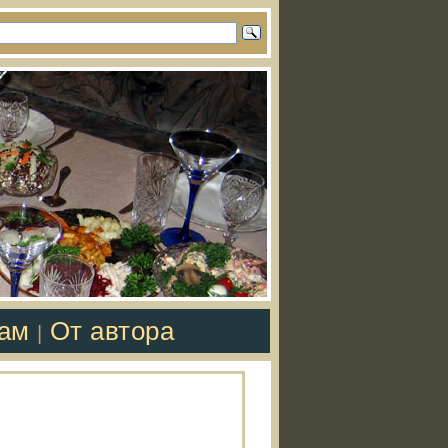
там
От автора
|