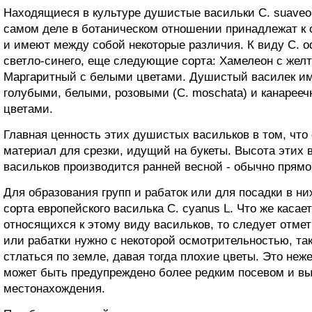
Находящиеся в культуре душистые васильки С. suaveolen
самом деле в ботаническом отношении принадлежат к о
и имеют между собой некоторые различия. К виду С. od
светло-синего, еще следующие сорта: Хамелеон с жел
Маргаритный с белыми цветами. Душистый василек име
голубыми, белыми, розовыми (С. moschata) и канарееч
цветами.
Главная ценность этих душистых васильков в том, что
материал для срезки, идущий на букеты. Высота этих в
васильков производится ранней весной - обычно прямо
Для образования групп и рабаток или для посадки в н
сорта европейского василька С. cyanus L. Что же касае
относящихся к этому виду васильков, то следует отмет
или рабатки нужно с некоторой осмотрительностью, так
стлаться по земле, давая тогда плохие цветы. Это неж
может быть предупреждено более редким посевом и в
местонахождения.