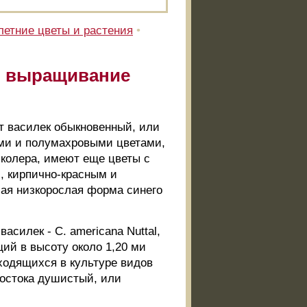
етние цветы и растения
•
т, выращивание
ет василек обыкновенный, или
выми и полумахровыми цветами,
 колера, имеют еще цветы с
, кирпично-красным и
бая низкорослая форма синего
силек - С. americana Nuttal,
ий в высоту около 1,20 ми
ходящихся в культуре видов
Востока душистый, или