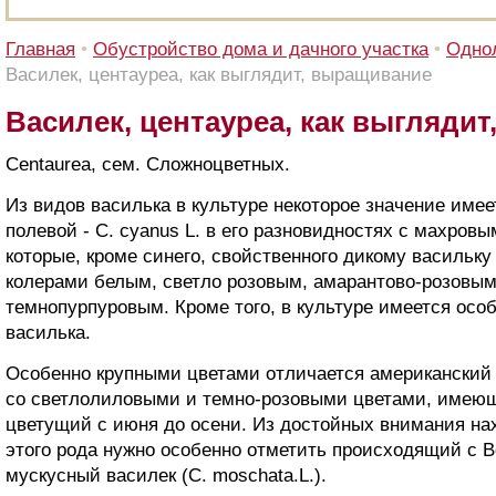
Главная
•
Обустройство дома и дачного участка
•
Однол
Василек, центауреа, как выглядит, выращивание
Василек, центауреа, как выгляди
Centaurea, сем. Сложноцветных.
Из видов василька в культуре некоторое значение име
полевой - С. cyanus L. в его разновидностях с махро
которые, кроме синего, свойственного дикому васильку
колерами белым, светло розовым, амарантово-розовым
темнопурпуровым. Кроме того, в культуре имеется осо
василька.
Особенно крупными цветами отличается американский ва
со светлолиловыми и темно-розовыми цветами, имеющ
цветущий с июня до осени. Из достойных внимания на
этого рода нужно особенно отметить происходящий с 
мускусный василек (С. moschata.L.).