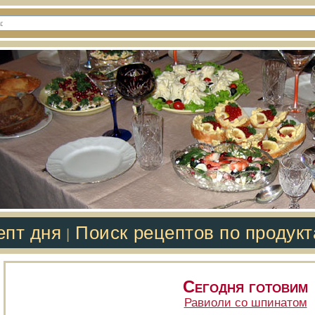
епт дня
Поиск рецептов по продук
|
Сегодня готовим
Равиоли со шпинатом