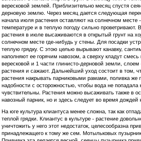
вересковой землей. Приблизительно месяц спустя сея
дерновую землю. Через месяц дается следующая перес
начала июля растения оставляют на солнечном месте -
температуре и в теплую погоду сильно проветривают.
растения в июле высаживаются в открытый грунт на 
солнечном месте где-нибудь у стены. Для посадки уст
теплую грядку. С этою целью вырывают канавку, сантим
наполняют ее горячим навозом, а сверху кладут смесь 
вересковой и 1 части глинисто-дерновой земли, слоем
растения и сажают. Дальнейший уход состоит в том, 
растения накрывать парниковыми рамами, поливка же 
надобности с осторожностью, чтобы вода не попадала н
чувствительны. Растения можно высаживать также в о
навозный парник, но и здесь следует во время дождей
На юге культура клиантуса менее сложна, так как отпа
теплой грядки. Клиантус в культуре - растение довольн
уничтожить у него этот недостаток, целесообразна прив
принадлежащего к тому же сем. Мотыльковых пузырника 
Прививка эта делается весной, сеянцы пузырника при