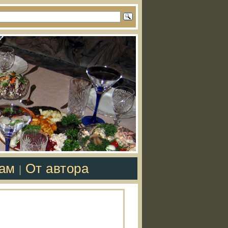
там
От автора
|