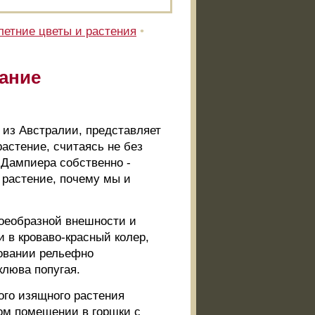
етние цветы и растения
•
вание
м из Австралии, представляет
астение, считаясь не без
 Дампиера собственно -
е растение, почему мы и
воеобразной внешности и
 в кроваво-красный колер,
новании рельефно
клюва попугая.
ого изящного растения
лом помещении в горшки с