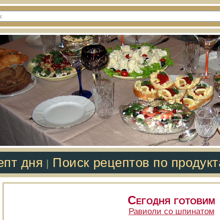
епт дня
Поиск рецептов по продук
|
Сегодня готовим
Равиоли со шпинатом