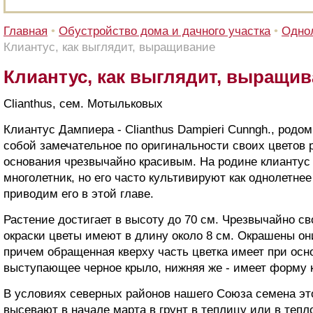
Главная
•
Обустройство дома и дачного участка
•
Однол
Клиантус, как выглядит, выращивание
Клиантус, как выглядит, выращи
Clianthus, сем. Мотыльковых
Клиантус Дампиера - Clianthus Dampieri Cunngh., родо
собой замечательное по оригинальности своих цветов р
основания чрезвычайно красивым. На родине клиантус
многолетник, но его часто культивируют как однолетне
приводим его в этой главе.
Растение достигает в высоту до 70 см. Чрезвычайно с
окраски цветы имеют в длину около 8 см. Окрашены они
причем обращенная кверху часть цветка имеет при ос
выступающее черное крыло, нижняя же - имеет форму 
В условиях северных районов нашего Союза семена эт
высевают в начале марта в грунт в теплицу или в теп