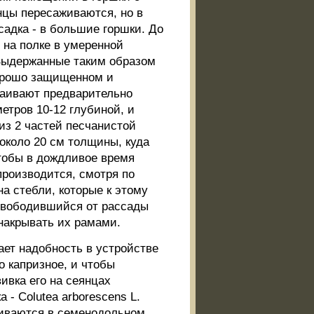
нцы пересаживаются, но в
адка - в большие горшки. До
 на полке в умеренной
 Выдержанные таким образом
хорошо защищенном и
раивают предварительно
етров 10-12 глубиной, и
из 2 частей песчанистой
 около 20 см толщины, куда
чтобы в дождливое время
производится, смотря по
а стебли, которые к этому
свободившийся от рассады
 накрывать их рамами.
дает надобность в устройстве
о капризное, и чтобы
ивка его на сеянцах
- Colutea arborescens L.
виваются в семенодольном