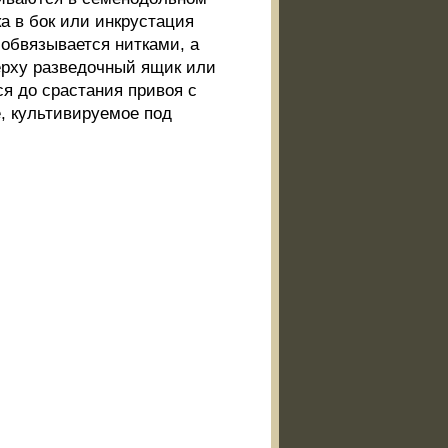
а в бок или инкрустация
 обвязывается нитками, а
ерху разведочный ящик или
ся до срастания привоя с
, культивируемое под