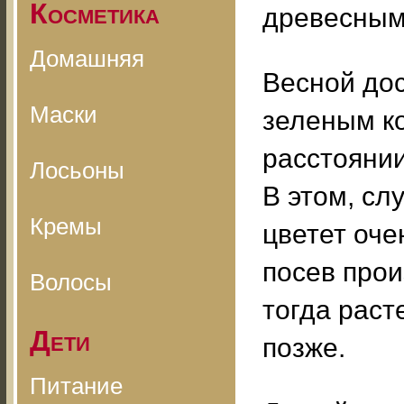
Косметика
древесным
Домашняя
Весной до
Маски
зеленым к
расстоянии
Лосьоны
В этом, сл
Кремы
цветет оче
посев прои
Волосы
тогда раст
Дети
позже.
Питание