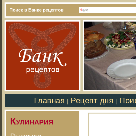
Поиск в Банке рецептов
Главная
Рецепт дня
Пои
|
|
Кулинария