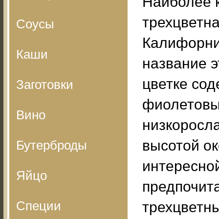
Наиболее 
трехцветная
Соусы
Калифорни
Каши
название э
цветке сод
Заготовки
фиолетовы
Вино
низкоросл
высотой ок
Бутерброды
интересной
Яйцо
предпочит
Специи
трехцветн