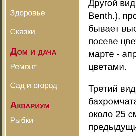
Другой вид 
Здоровье
Benth.), п
бывает выс
Сказки
посеве цве
Дом и дача
марте - ап
цветами.
Ремонт
Сад и огород
Третий вид
бахромчатая
Аквариум
около 25 с
Рыбки
предыдущи