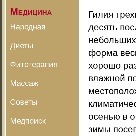
Медицина
Гилия трех
Народная
десять пос
небольших 
Диеты
форма вес
Фитотерапия
хорошо раз
влажной по
Массаж
местополож
Советы
климатичес
осенью в о
Медпоиск
зимы посе