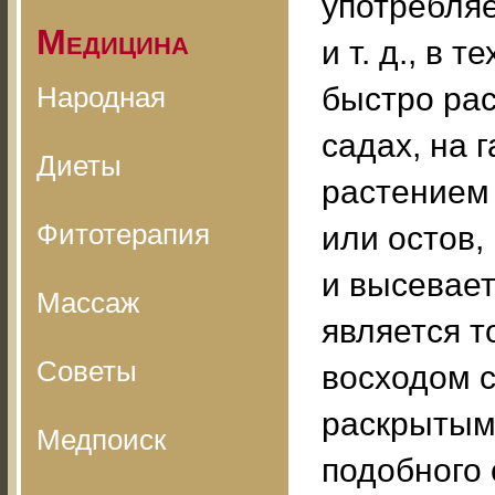
употребляе
Медицина
и т. д., в 
Народная
быстро рас
садах, на 
Диеты
растением 
Фитотерапия
или остов,
и высевае
Массаж
является т
Советы
восходом с
раскрытыми
Медпоиск
подобного 