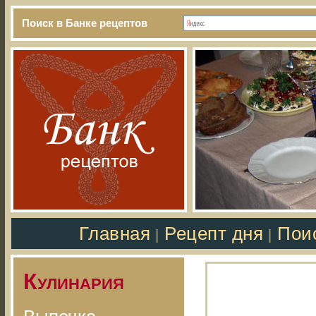
Поиск в Банке рецептов
Главная
Рецепт дня
Пои
|
|
Кулинария