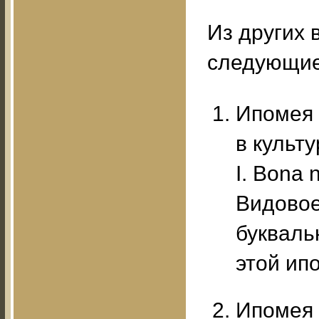
Из других 
следующие
Ипомея к
в культ
I. Bona 
Видовое
букваль
этой ип
Ипомея ш