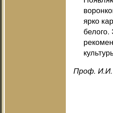
воронко
ярко ка
белого.
рекомен
культур
Проф. И.И.