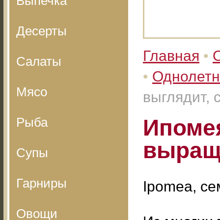
Выпечка
Десерты
Главная
•
Салаты
•
Однолетн
Мясо
выглядит, 
Рыба
Ипомея
выращ
Супы
Гарниры
Ipomea, се
Овощи