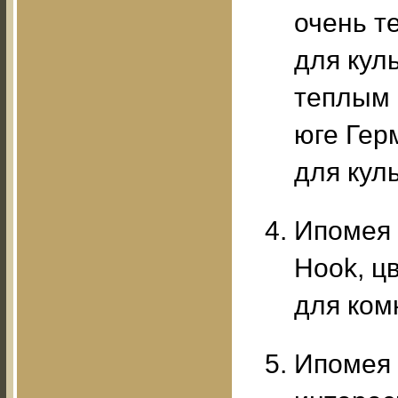
очень т
для кул
теплым 
юге Гер
для кул
Ипомея к
Hook, ц
для ком
Ипомея щ