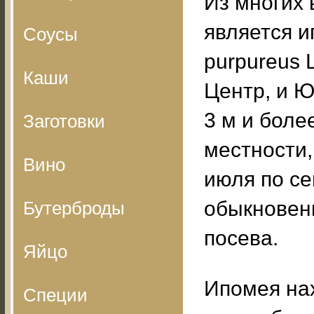
Из многих 
является и
Соусы
purpureus 
Каши
Центр, и Ю
3 м и боле
Заготовки
местности,
Вино
июля по се
обыкновенн
Бутерброды
посева.
Яйцо
Ипомея нах
Специи