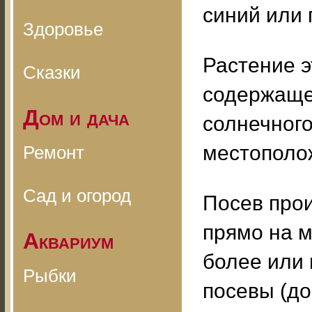
синий или 
Здоровье
Растение э
Сказки
содержащей
Дом и дача
солнечног
местополо
Ремонт
Сад и огород
Посев прои
прямо на м
Аквариум
более или 
Рыбки
посевы (до