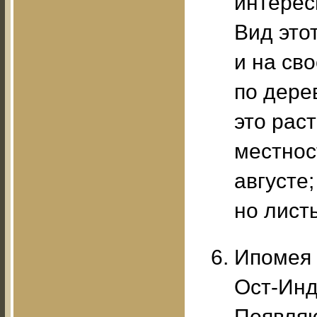
интерес
Вид это
и на св
по дерев
это раст
местнос
августе;
но лист
Ипомея к
Ост-Инд
Появляю