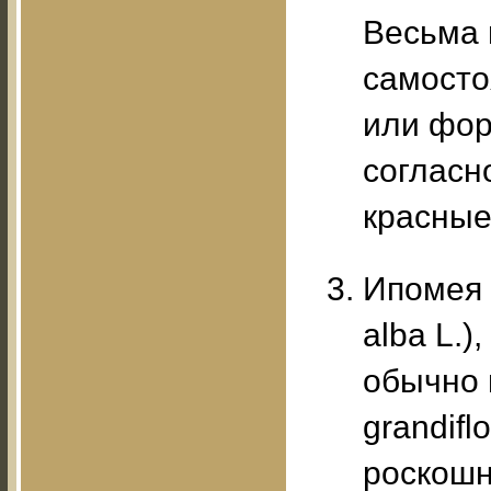
Весьма 
самосто
или фор
согласн
красные
Ипомея к
alba L.)
обычно 
grandifl
роскошн