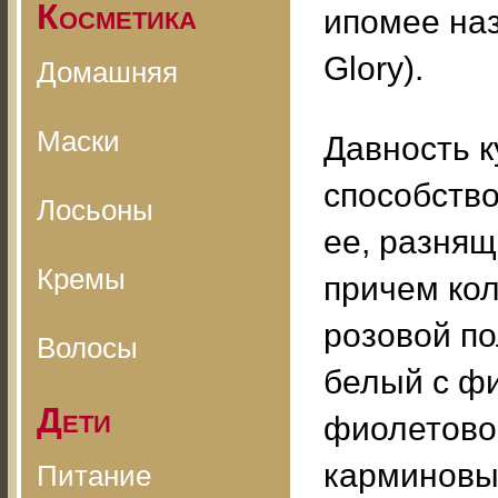
Косметика
ипомее наз
Glory).
Домашняя
Маски
Давность 
способство
Лосьоны
ее, разнящ
Кремы
причем кол
розовой по
Волосы
белый с фи
Дети
фиолетовой
карминовый
Питание