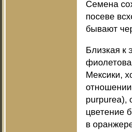
Семена сох
посеве всх
бывают че
Близкая к 
фиолетовая 
Мексики, х
отношении 
purpurea),
цветение б
в оранжере