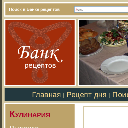
Поиск в Банке рецептов
Главная
Рецепт дня
Пои
|
|
Кулинария