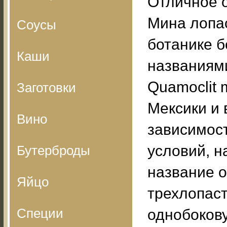
Отличное 
Мина лопаст
Соусы
ботанике б
Каши
названиями 
Quamoclit 
Заготовки
Мексики и 
Вино
зависимост
условий, н
Бутерброды
название о
Яйцо
трехлопаст
Специи
однобокову