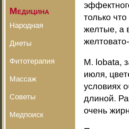
эффектного
Медицина
только что
Народная
желтые, а 
желтовато-
Диеты
Фитотерапия
М. lobata,
июля, цвет
Массаж
условиях о
Советы
длиной. Ра
очень жирн
Медпоиск