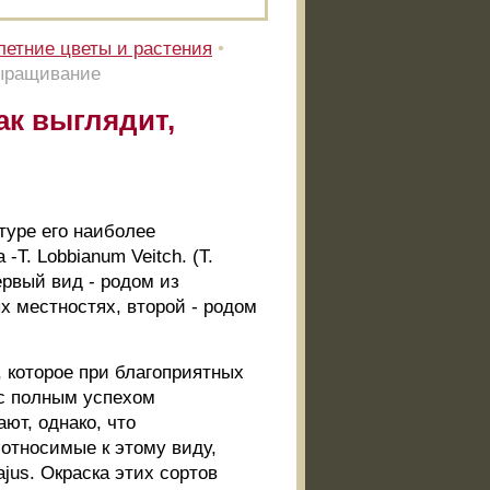
етние цветы и растения
•
выращивание
ак выглядит,
туре его наиболее
. Lobbianum Veitch. (Т.
ервый вид - родом из
х местностях, второй - родом
, которое при благоприятных
 с полным успехом
ют, однако, что
 относимые к этому виду,
jus. Окраска этих сортов