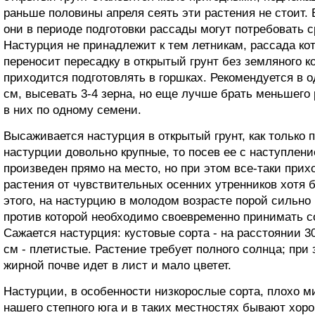
раньше половины апреля сеять эти растения не стоит.
они в периоде подготовки рассады могут потребовать с
Настурция не принадлежит к тем летникам, рассада ко
переносит пересадку в открытый грунт без земляного к
приходится подготовлять в горшках. Рекомендуется в о
см, высевать 3-4 зерна, но еще лучше брать меньшего
в них по одному семени.
Высаживается настурция в открытый грунт, как только п
настурции довольно крупные, то посев ее с наступлен
произведен прямо на место, но при этом все-таки при
растения от чувствительных осенних утренников хотя 
этого, на настурцию в молодом возрасте порой сильно
против которой необходимо своевременно принимать 
Сажается настурция: кустовые сорта - на расстоянии 3
см - плетистые. Растение требует полного солнца; при
жирной почве идет в лист и мало цветет.
Настурции, в особенности низкорослые сорта, плохо м
нашего степного юга и в таких местностях бывают хор