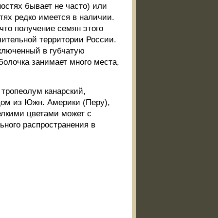
остях бывает не часто) или
тях редко имеется в наличии.
что получение семян этого
чительной территории России.
аключенный в губчатую
оболочка занимает много места,
 тропеолум канарский,
родом из Южн. Америки (Перу),
елкими цветами может с
льного распространения в