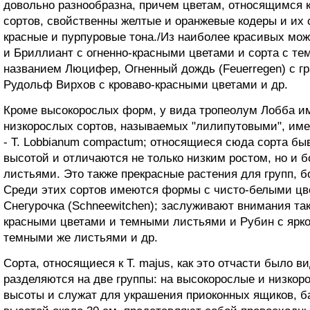
довольно разнообразна, причем цветам, относящимся к э
сортов, свойственны желтые и оранжевые кодеры и их 
красные и пурпуровые тона./Из наиболее красивых мож
и Бриллиант с огненно-красными цветами и сорта с т
названием Люцифер, Огненный дождь (Feuerregen) с г
Рудольф Вирхов с кроваво-красными цветами и др.
Кроме высокорослых форм, у вида тропеолум Лобба им
низкорослых сортов, называемых "лилипутовыми", им
- Т. Lobbianum compactum; относящиеся сюда сорта бы
высотой и отличаются не только низким ростом, но и 
листьями. Это также прекрасные растения для групп, 
Среди этих сортов имеются формы с чисто-белыми цве
Снегурочка (Schneewitchen); заслуживают внимания та
красными цветами и темными листьями и Рубин с ярк
темными же листьями и др.
Сорта, относящиеся к Т. majus, как это отчасти было в
разделяются на две группы: на высокорослые и низкор
высоты и служат для украшения приоконных ящиков, бал