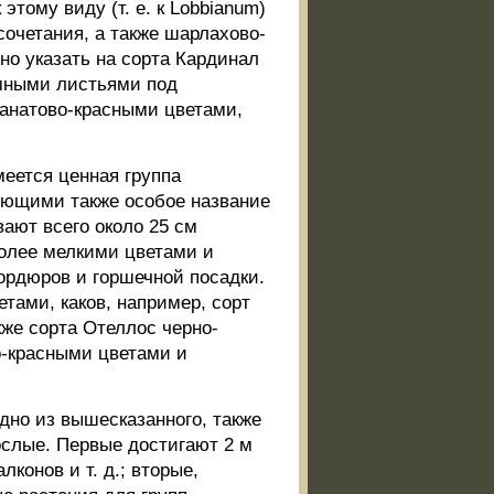
тому виду (т. е. к Lobbianum)
сочетания, а также шарлахово-
но указать на сорта Кардинал
емными листьями под
ранатово-красными цветами,
еется ценная группа
еющими также особое название
вают всего около 25 см
более мелкими цветами и
бордюров и горшечной посадки.
тами, каков, например, сорт
кже сорта Отеллос черно-
о-красными цветами и
идно из вышесказанного, также
ослые. Первые достигают 2 м
конов и т. д.; вторые,