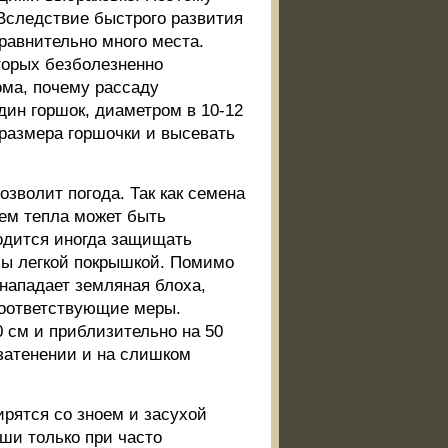
 Вследствие быстрого развития
равнительно много места.
торых безболезненно
ома, почему рассаду
дин горшок, диаметром в 10-12
 размера горшочки и высевать
озволит погода. Так как семена
ием тепла может быть
ходится иногда защищать
бы легкой покрышкой. Помимо
 нападает земляная блоха,
соответствующие меры.
0 см и приблизительно на 50
 затенении и на слишком
ирятся со зноем и засухой
оши только при часто