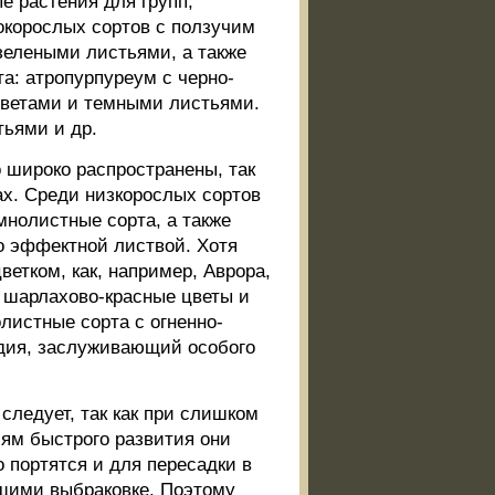
е растения для групп,
сокорослых сортов с ползучим
елеными листьями, а также
а: атропурпуреум с черно-
цветами и темными листьями.
ьями и др.
 широко распространены, так
ах. Среди низкорослых сортов
мнолистные сорта, а также
о эффектной листвой. Хотя
етком, как, например, Аврора,
т шарлахово-красные цветы и
листные сорта с огненно-
ндия, заслуживающий особого
следует, так как при слишком
иям быстрого развития они
о портятся и для пересадки в
ащими выбраковке. Поэтому