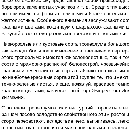
высотой около 30 см, представляют собой превосходны
бордюров, каменистых участков и т. д. Среди этих вы
ростом имеются формы с темными и более светлыми з
желтолистные. Особенного внимания заслуживают сорт
красными цветами, кокцинеум с шарлахово-красными 
Везувий с лососево-розовыми цветами и темными лист
Низкорослые или кустовые сорта тропеолума большого
как находят большое применение в цветниках и партер
этого тропеолума имеются как зеленолистные, так и те
сорта с мраморно-расписной белопестрой, чрезвычайн
красивы и зеленолистные сорта с абрикосово-желтым цв
но наиболее красивые сорта этой группы те, что имею
темно-зеленые листья, а еще, пожалуй, красивее темно
красными цветами, как известный сорт Эмпресс оф И
внимания.
С посевом тропеолумов, или настурций, торопиться не 
раннем посеве вследствие свойственного этим растен
скоро перерастают, вследствие чего, вытягиваясь, легк
открытый грунт становятся мало пригодными, подлеж