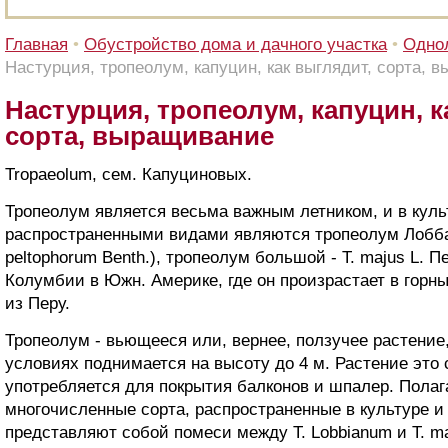
Главная
•
Обустройство дома и дачного участка
•
Однол
Настурция, тропеолум, капуцин, как выглядит, сорта, 
Настурция, тропеолум, капуцин, к
сорта, выращивание
Tropaeolum, сем. Капуциновых.
Тропеолум является весьма важным летником, и в куль
распространенными видами являются тропеолум Лобба -Т
peltophorum Benth.), тропеолум большой - Т. majus L. П
Колумбии в Южн. Америке, где он произрастает в горны
из Перу.
Тропеолум - вьющееся или, вернее, ползучее растение
условиях поднимается на высоту до 4 м. Растение это
употребляется для покрытия балконов и шпалер. Полага
многочисленные сорта, распространенные в культуре и
представляют собой помеси между Т. Lobbianum и Т. ma