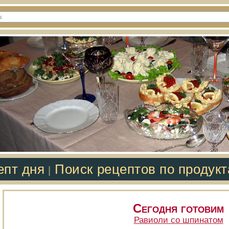
епт дня
Поиск рецептов по продук
|
Сегодня готовим
Равиоли со шпинатом