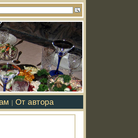
там
От автора
|