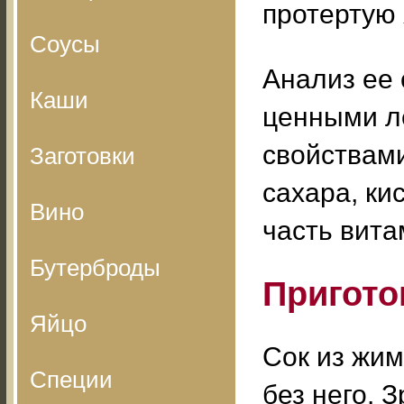
протертую 
Соусы
Анализ ее 
Каши
ценными л
свойствами
Заготовки
сахара, ки
Вино
часть вита
Бутерброды
Пригото
Яйцо
Сок из жим
Специи
без него. 