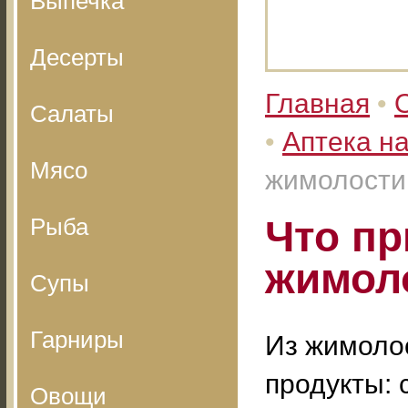
Выпечка
Десерты
Главная
•
Салаты
•
Аптека н
Мясо
жимолости
Рыба
Что пр
жимол
Супы
Гарниры
Из жимоло
продукты: 
Овощи