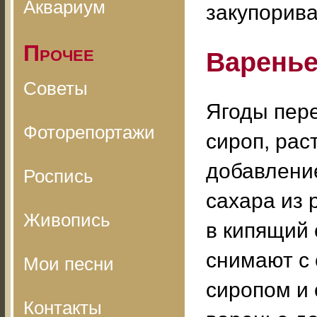
Аквариум
закупорива
Прочее
Варенье
Советы
Ягоды пере
Фоторепортажи
сироп, рас
добавление
Роспись
сахара из 
Живопись
в кипящий 
снимают с 
Мои песни
сиропом и 
Контакты