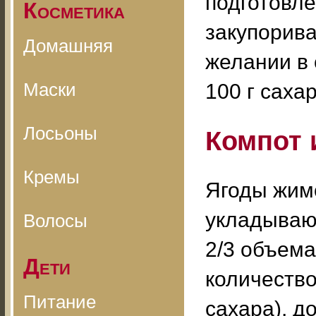
подготовле
Косметика
закупорив
Домашняя
желании в 
Маски
100 г сахар
Лосьоны
Компот 
Кремы
Ягоды жим
укладывают
Волосы
2/3 объема
Дети
количество
Питание
сахара), д