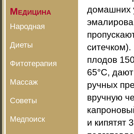
домашних 
Медицина
эмалирова
Народная
пропускают
Диеты
ситечком). 
плодов 150
Фитотерапия
65°С, дают
Массаж
ручных пре
вручную ч
Советы
капроновы
Медпоиск
и кипятят 