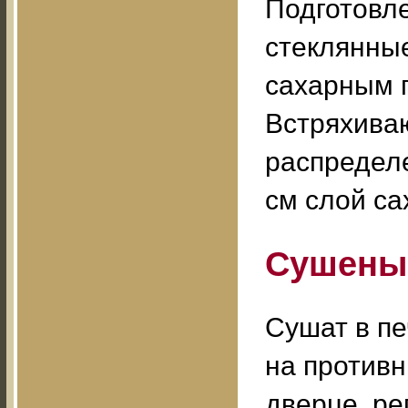
Подготовл
стеклянные
сахарным п
Встряхива
распределе
см слой са
Сушены
Сушат в пе
на противн
дверце, ре