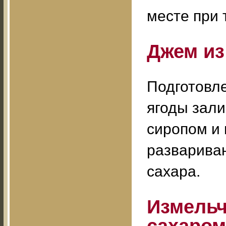
месте при 
Джем из
Подготовл
ягоды зал
сиропом и 
разваривани
сахара.
Измельч