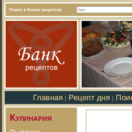
Поиск в Банке рецептов
Главная
Рецепт дня
Пои
|
|
Кулинария