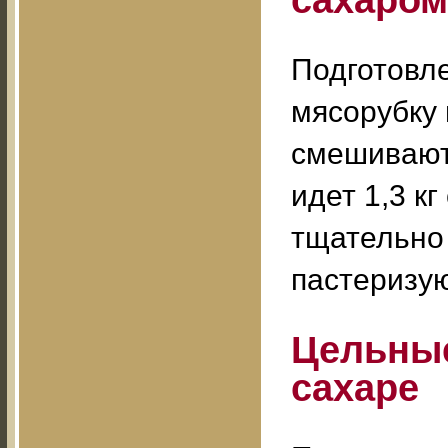
сахаром
Подготовл
мясорубку 
смешивают 
идет 1,3 кг
тщательно
пастеризую
Цельные
сахаре