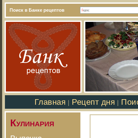
Поиск в Банке рецептов
Главная
Рецепт дня
Пои
|
|
Кулинария