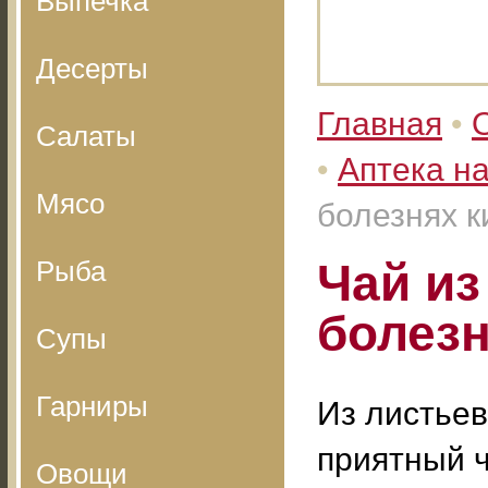
Выпечка
Десерты
Главная
•
Салаты
•
Аптека н
Мясо
болезнях 
Рыба
Чай из
болез
Супы
Гарниры
Из листьев
приятный ч
Овощи