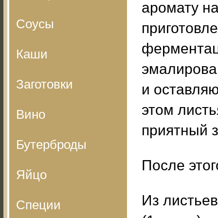
аромату на
Соусы
приготовле
ферментац
Каши
эмалирова
Заготовки
и оставляю
этом листь
Вино
приятный 
Бутерброды
После этог
Яйцо
Из листьев
Специи