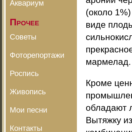
Аквариум
(около 1%)
Прочее
виде плоды
сильнокисл
Советы
прекрасное
Фоторепортажи
мармелад.
Роспись
Кроме ценн
Живопись
промышлен
обладают 
Мои песни
Вытяжку из
Контакты