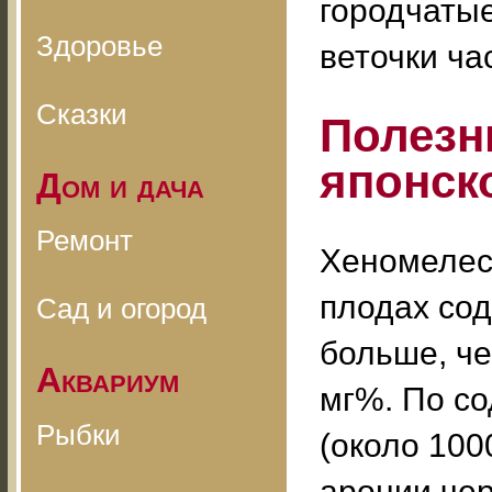
городчатые
Здоровье
веточки ча
Сказки
Полезн
японск
Дом и дача
Ремонт
Хеномелес 
плодах сод
Сад и огород
больше, че
Аквариум
мг%. По с
Рыбки
(около 100
аронии чер