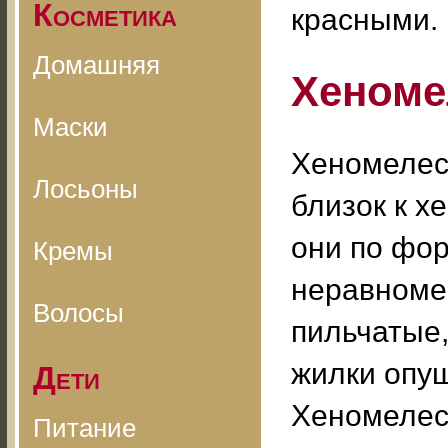
Косметика
красными.
Домашняя
Хеноме
Маски
Хеномелес
Лосьоны
близок к х
они по фор
Кремы
неравноме
Волосы
пильчатые,
жилки опу
Дети
Хеномелес
Питание