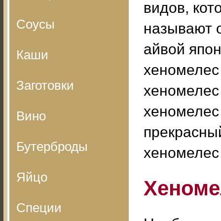
видов, кот
Соусы
называют 
айвой япон
Каши
хеномелес 
Заготовки
хеномелес 
хеномелес
Вино
прекрасны
Бутерброды
хеномелес 
Яйцо
Хеноме
Специи