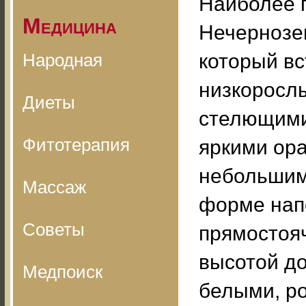
Наиболее 
Медицина
Нечернозе
Народная
который вс
низкорослы
Диеты
стелющими
Фитотерапия
яркими ор
небольшими
Массаж
форме нап
Советы
прямостоя
высотой до
Медпоиск
белыми, р