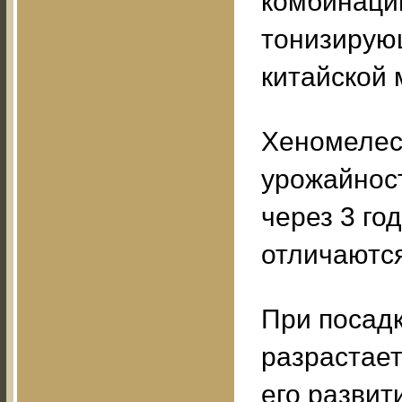
комбинаци
тонизирую
китайской 
Хеномелес
урожайнос
через 3 го
отличаютс
При посадк
разрастает
его развит