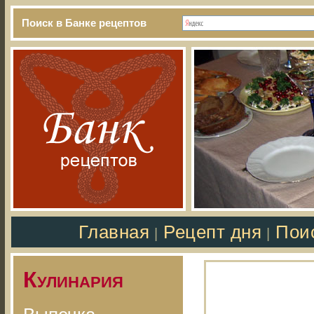
Поиск в Банке рецептов
Главная
Рецепт дня
Пои
|
|
Кулинария