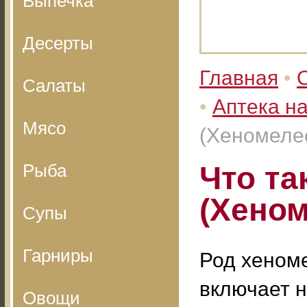
Выпечка
Десерты
Главная
•
Салаты
•
Аптека н
Мясо
(Хеномеле
Рыба
Что та
(Хеном
Супы
Гарниры
Род хеном
включает н
Овощи