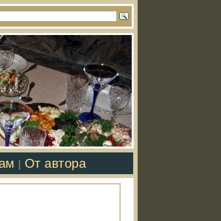
там
От автора
|