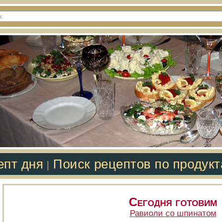
епт дня
Поиск рецептов по продук
|
Сегодня готовим
Равиоли со шпинатом