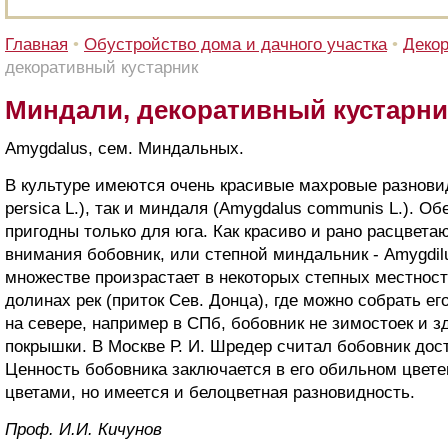
Главная
•
Обустройство дома и дачного участка
•
Декор
декоративный кустарник
Миндали, декоративный кустарни
Amygdalus, сем. Миндальных.
В культуре имеются очень красивые махровые разновид
persica L.), так и миндаля (Amygdalus communis L.). 
пригодны только для юга. Как красиво и рано расцвет
внимания бобовник, или степной миндальник - Amygdilu
множестве произрастает в некоторых степных местност
долинах рек (приток Сев. Донца), где можно собрать ег
на севере, например в СПб, бобовник не зимостоек и з
покрышки. В Москве Р. И. Шредер считал бобовник дос
Ценность бобовника заключается в его обильном цвет
цветами, но имеется и белоцветная разновидность.
Проф. И.И. Кичунов