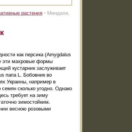
ативные растения
•
Миндали,
к
ности как персика (Amygdalus
Обе эти махровые формы
ающий кустарник заслуживает
s папа L. Бобовник во
ях Украины, например в
о семян сколько угодно. Однако
десь требует на зиму
таточно зимостойким.
ении весною розовыми