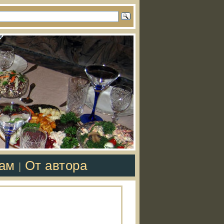
там
От автора
|