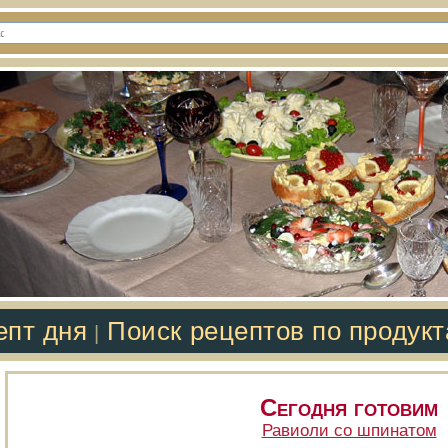
епт дня
Поиск рецептов по продук
|
Сегодня готовим
Равиоли со шпинатом