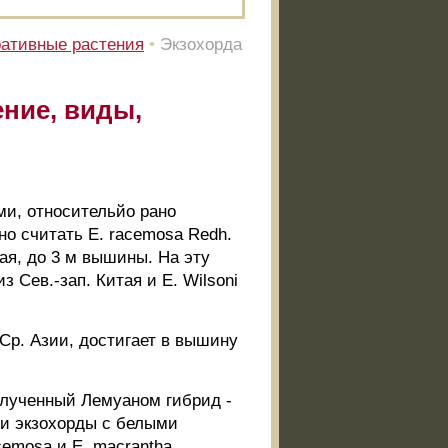
ативные растения
•
Экзохорда
ение, виды,
ми, относительйо рано
 считать Е. racemosa Redh.
итая, до 3 м вышины. На эту
з Сев.-зап. Китая и Е. Wilsoni
з Ср. Азии, достигает в вышину
олученный Лемуаном гибрид -
эти экзохорды с белыми
cemosa и Е. macrantha.