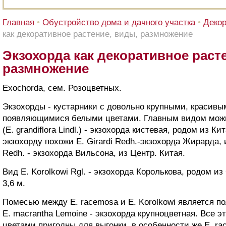
Главная
•
Обустройство дома и дачного участка
•
Декор
как декоративное растение, виды, размножение
Экзохорда как декоративное раст
размножение
Exochorda, сем. Розоцветных.
Экзохорды - кустарники с довольно крупными, красивы
появляющимися белыми цветами. Главным видом можно
(E. grandiflora Lindl.) - экзохорда кистевая, родом из К
экзохорду похожи Е. Girardi Redh.-экзохорда Жирарда, и
Redh. - экзохорда Вильсона, из Центр. Китая.
Вид Е. Korolkowi Rgl. - экзохорда Королькова, родом и
3,6 м.
Помесью между Е. racemosa и Е. Korolkowi является п
Е. macrantha Lemoine - экзохорда крупноцветная. Все 
цветами пригодны для выгонки, в особенности же Е. ra