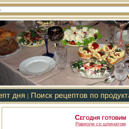
епт дня
Поиск рецептов по продук
|
Сегодня готовим
Равиоли со шпинатом