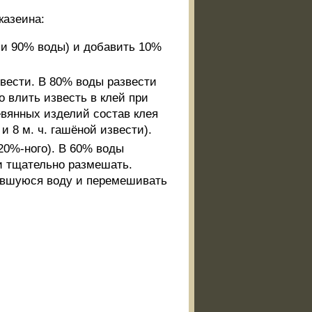
казеина:
 и 90% воды) и добавить 10%
извести. В 80% воды развести
о влить известь в клей при
вянных изделий состав клея
 и 8 м. ч. гашёной извести).
5-20%-ного). В 60% воды
 и тщательно размешать.
авшуюся воду и перемешивать