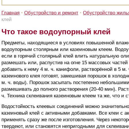
Главная
•
Обустройство и ремонт
•
Обустройство жиль
клей
Что такое водоупорный клей
Предметы, находящиеся в условиях повышенной влажн
водоупорным столярным или казеиновым клеем. Водоу
если в горячий столярный клей влить натуральную оли
размешать или, распустив на огне 15 массовых частей (
добавить к нему 4 м. ч. канифоли, растворённой в 5 м. 
казеинового клея готовят, замешивая порошок в холодно
м. ч. воды). Порошок засыпать постепенно небольшим
размешивать до полного растворения (20-40 мин). Раст
ч. Техника склеивания казеиновым клеем та же, что и 
Водостойкость клеевых соединений можно значительно
казеиновый клей с активными добавками. Все клеи с 
применять сразу же после изготовления. Через некото
твердеют, или становятся непригодными для склеивани