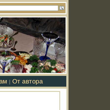
там
От автора
|