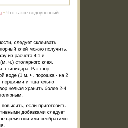
я
•
Что такое водоупорный
ости, следует склеивать
порный клей можно получить,
фу из расчёта 4:1 и
м. ч.) столярного клея,
ч. скипидара. Раствор
й воде (1 м. ч. порошка - на 2
и порциями и тщательно
вор нельзя хранить более 2-4
столярным.
 повысить, если приготовить
активными добавками следует
рое время они или необратимо
я.