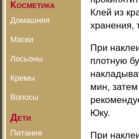
Косметика
Клей из кр
Домашняя
хранения, т
Маски
При наклеи
Лосьоны
плотную бу
накладыват
Кремы
мин, затем
Волосы
рекоменду
Юку.
Дети
Питание
При накле