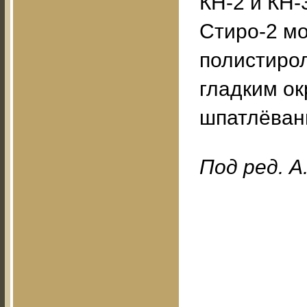
КН-2 и КН-
Стиро-2 м
полистирол
гладким о
шпатлёван
Под ред. А