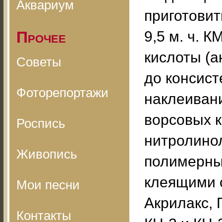
Аквариум
приготовит
Прочее
9,5 м. ч. К
кислоты (а
Советы
до консист
Фоторепортажи
наклеивани
ворсовых к
Роспись
нитролинол
Живопись
полимерны
клеящими 
Мои песни
Акрилакс, 
Контакты