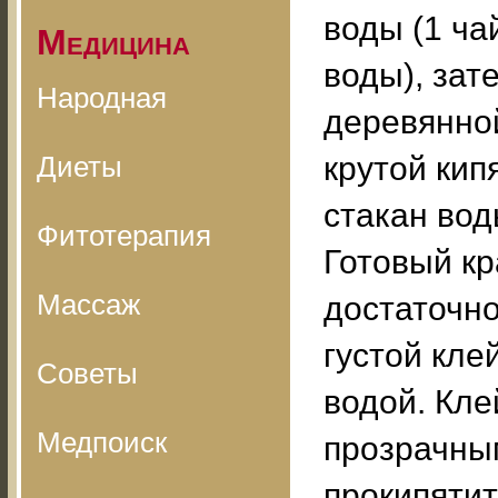
воды (1 ча
Медицина
воды), за
Народная
деревянной
Диеты
крутой кип
стакан вод
Фитотерапия
Готовый к
Массаж
достаточно
густой кле
Советы
водой. Кле
Медпоиск
прозрачным
прокипятит