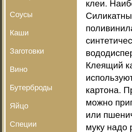
клеи. Наиб
Соусы
Силикатный
поливинил
Каши
синтетичес
Заготовки
вододиспер
Клеящий к
Вино
используют
Бутерброды
картона. П
можно приг
Яйцо
или пшенич
Специи
муку надо 