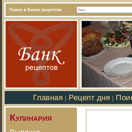
Поиск в Банке рецептов
Главная
Рецепт дня
Пои
|
|
Кулинария