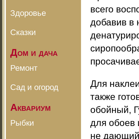
всего восп
Здоровье
добавив в 
Сказки
денатуриро
сиропообра
Дом и дача
просачивае
Ремонт
Для наклеи
Сад и огород
также гото
Аквариум
обойный, Г
для обоев 
Рыбки
не дающий