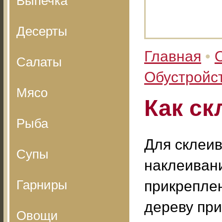
Выпечка
Десерты
Главная
•
Салаты
Обустройс
Мясо
Как ск
Рыба
Для склеив
Супы
наклеиван
Гарниры
прикреплен
дереву при
Овощи