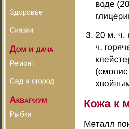
воде (20
Здоровье
глицери
Сказки
20 м. ч.
ч. горя
Дом и дача
клейсте
Ремонт
(смолис
Сад и огород
хвойным
Аквариум
Кожа к 
Рыбки
Металл пок