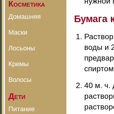
нужной 
Косметика
Домашняя
Бумага 
Маски
Раствори
воды и 
Лосьоны
предвар
Кремы
спиртом
Волосы
40 м. ч.
Дети
раствори
раствор
Питание