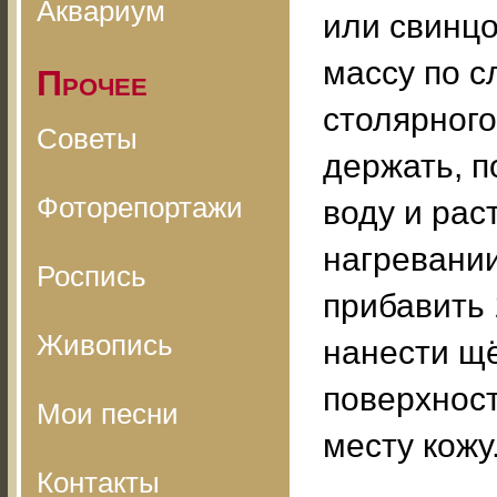
Аквариум
или свинцо
массу по с
Прочее
столярного
Советы
держать, п
Фоторепортажи
воду и рас
нагревании 
Роспись
прибавить 
Живопись
нанести щ
поверхност
Мои песни
месту кожу
Контакты