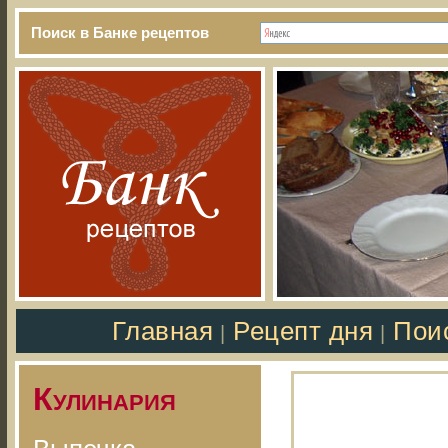
Поиск в Банке рецептов
Главная
Рецепт дня
Пои
|
|
Кулинария