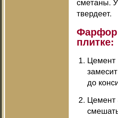
сметаны. У
твердеет.
Фарфор 
плитке:
Цемент 
замесит
до конс
Цемент 
смешать