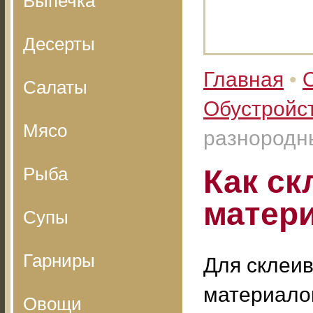
Выпечка
Десерты
Главная
•
Салаты
Обустройс
Мясо
разнородн
Рыба
Как ск
матер
Супы
Гарниры
Для склеи
материалов
Овощи