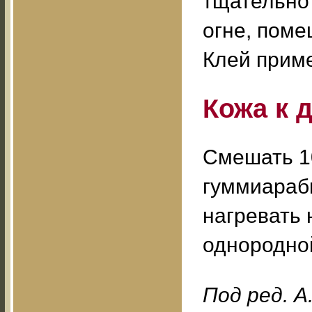
тщательно
огне, поме
Клей приме
Кожа к 
Смешать 10
гуммиарабик
нагревать 
однородно
Под ред. А