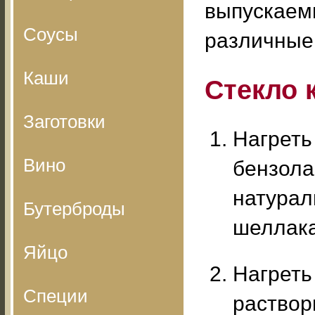
выпускаем
Соусы
различные
Каши
Стекло 
Заготовки
Нагреть
Вино
бензола
натураль
Бутерброды
шеллака
Яйцо
Нагреть
Специи
раствор