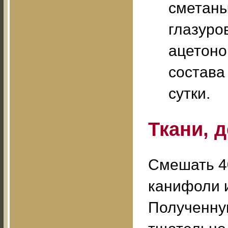
сметаны
глазуро
ацетоно
состава
сутки.
Ткани, 
Смешать 40
канифоли и
Полученную