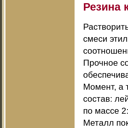
Резина 
Растворить 
смеси этил
соотношени
Прочное с
обеспечива
Момент, а 
состав: ле
по массе 2
Металл пок