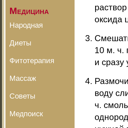
раствор
Медицина
оксида 
Народная
Смешать
Диеты
10 м. ч
Фитотерапия
и сразу
Массаж
Размочит
воду сли
Советы
ч. смол
Медпоиск
однород