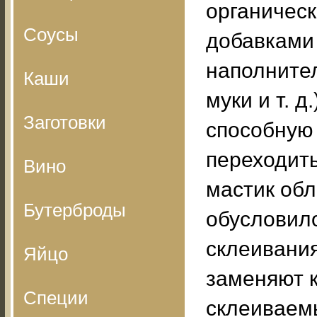
органическ
Соусы
добавками
наполнител
Каши
муки и т. 
Заготовки
способную
переходит
Вино
мастик обл
Бутерброды
обусловил
склеивани
Яйцо
заменяют к
Специи
склеиваем