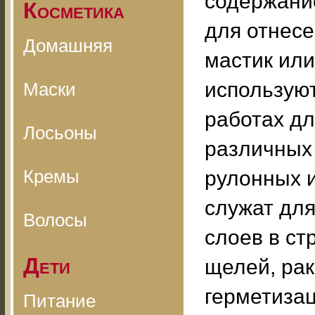
содержани
Косметика
для отнесе
Домашняя
мастик или
использую
Маски
работах дл
Лосьоны
различных
Кремы
рулонных 
служат дл
Волосы
слоев в ст
Дети
щелей, рак
герметизац
Питание