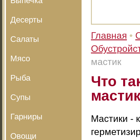
Выпечка
Десерты
Главная
•
Салаты
Обустройс
Мясо
мастик
Рыба
Что та
масти
Супы
Гарниры
Мастики - 
герметизи
Овощи