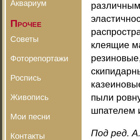
Аквариум
различными
эластичнос
Прочее
распростр
Советы
клеящие ма
резиновые,
Фоторепортажи
скипидарны
Роспись
казеиновые
пыли ровн
Живопись
шпателем 
Мои песни
Под ред. А
Контакты