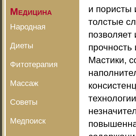
и пористы 
Медицина
толстые сл
Народная
позволяет 
Диеты
прочность 
Мастики, 
Фитотерапия
наполните
Массаж
консистенц
технологии
Советы
незначител
Медпоиск
повышенна