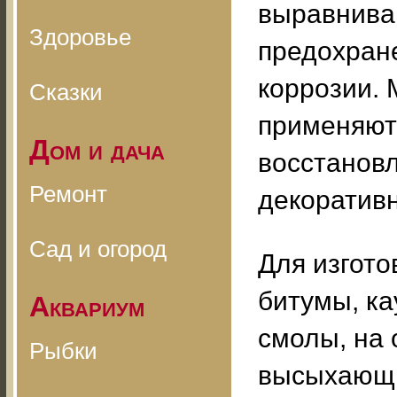
выравниван
Здоровье
предохране
коррозии. 
Сказки
применяютс
Дом и дача
восстанов
Ремонт
декоративн
Сад и огород
Для изгото
битумы, ка
Аквариум
смолы, на 
Рыбки
высыхающи