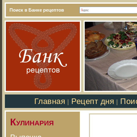
Поиск в Банке рецептов
Главная
Рецепт дня
Пои
|
|
Кулинария