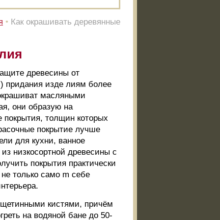
я
•
Как окрашивать деревянные
елия
защите древесины от
) придания изде лиям более
 окрашиват масляными
я, они образую на
е покрытия, толщин которых
Красочные покрытие лучше
ели для кухни, ванное
й из низкосортной древесины с
лучить покрытия практически
 не только само m себе
интерьера.
 щетинными кистями, причём
реть на водяной бане до 50-