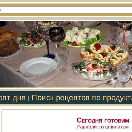
епт дня
Поиск рецептов по продук
|
Сегодня готовим
Равиоли со шпинатом