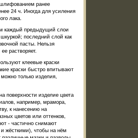
м шлифованием ранее
нее 24 ч. Иногда для усиления
ого лака.
чём каждый предыдущий слои
куркой; последний слой как
вочной пасты. Нельзя
ее растворяет.
ользуют клеевые краски
акие краски быстро впитывают
 можно только изделия,
а поверхности изделие цвета
риалов, например, мрамора,
ву, к нанесению на
азных цветов или оттенков,
ают - частично снимают
 и жёсткими), чтобы на нём
 различные мазки и разводы,