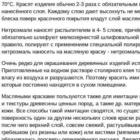
70°С. Красят изделие обычно 2-3 раза с обязательны
нанесённого слоя. Каждому слою дают высохнуть не ме
блеска поверх красочного покрытия кладут слой маслян
Нитроэмали наносят распылителем в 4- 5 слоев, при
обязательно шлифуют мелкозернистой шлифовальной ш
правило, полируют с применением специальной полиро
нитроэмаль наносить на масляную краску - нитроэмаль 
Очень редко для окрашивания деревянных изделий исп
Приготовленные на водном растворе столярного клея т
влагу из воздуха и разрушаются. Поэтому красить ими
которые постоянно находятся в сухом помещении.
Масляными красками пользуются также для имитации н
и текстуры древесины ценных пород, а также др. мате
кожи. Все способы такой имитации сводятся, по сущест
поверхность один за другим нескольких слоев краски р
после чего верхний слой, совсем свежий, растушёвыв
гребешком (из резины или кожи) или кистями (мягкими
образовались просветы определённого рисунка. Делают