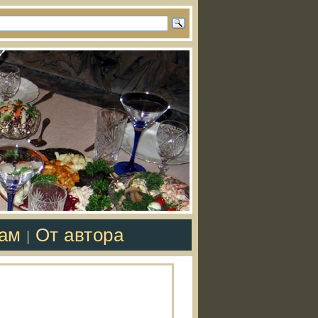
там
От автора
|